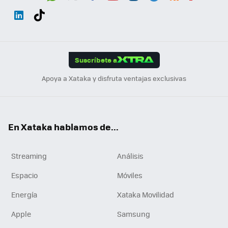
Wh
Twit
Fac
You
Inst
Tele
RSS
Flip
ats
ter
ebo
tub
agr
gra
boa
Link
Tikt
App
ok
e
am
m
rd
edI
ok
Suscríbete a
n
Apoya a Xataka y disfruta ventajas exclusivas
En Xataka hablamos de...
Streaming
Análisis
Espacio
Móviles
Energía
Xataka Movilidad
Apple
Samsung