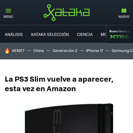
MENÚ
NUEVO
Suscríbete a
ANÁLISIS
XATAKA SELECCIÓN
CIENCIA
MOVILIDAD
HOY SE HABLA DE
AEMET
China
Generación Z
iPhone 17
Samsung G
La PS3 Slim vuelve a aparecer,
esta vez en Amazon