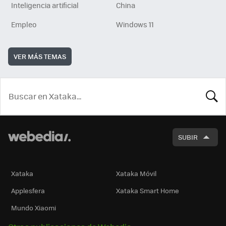
Inteligencia artificial
China
Empleo
Windows 11
VER MÁS TEMAS
BUSCA
SUBIR
Xataka
Xataka Móvil
Applesfera
Xataka Smart Home
Mundo Xiaomi