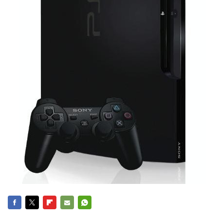
FACEBOOK
TWITTER
FLIPBOARD
E-
WHATSAPP