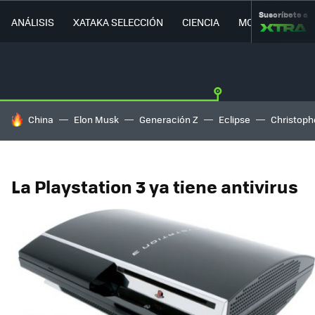
Suscríbete a
ANÁLISIS
XATAKA SELECCIÓN
CIENCIA
MOVILIDAD
HOY SE HABLA DE
China
Elon Musk
Generación Z
Eclipse
Christoph
La Playstation 3 ya tiene antivirus