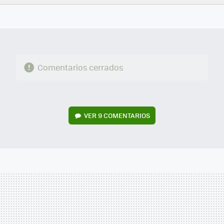
FACEBOOK
TWITTER
FLIPBOARD
E-
WHATSAPP
MAIL
Comentarios cerrados
VER
9 COMENTARIOS