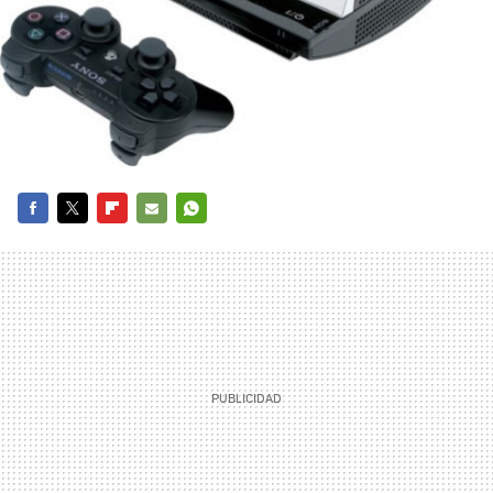
FACEBOOK
TWITTER
FLIPBOARD
E-
WHATSAPP
MAIL