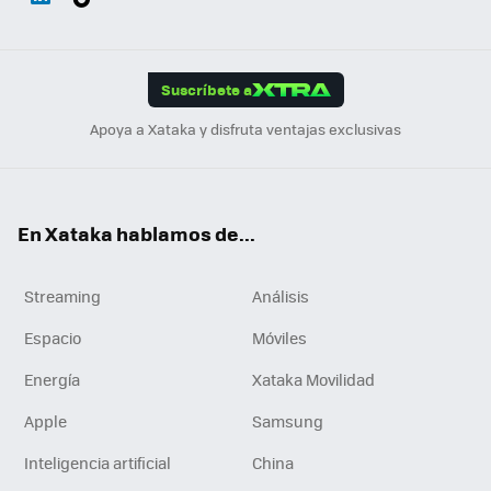
ats
ter
ebo
tub
agr
gra
boa
Link
Tikt
App
ok
e
am
m
rd
edI
ok
Suscríbete a
n
Apoya a Xataka y disfruta ventajas exclusivas
En Xataka hablamos de...
Streaming
Análisis
Espacio
Móviles
Energía
Xataka Movilidad
Apple
Samsung
Inteligencia artificial
China