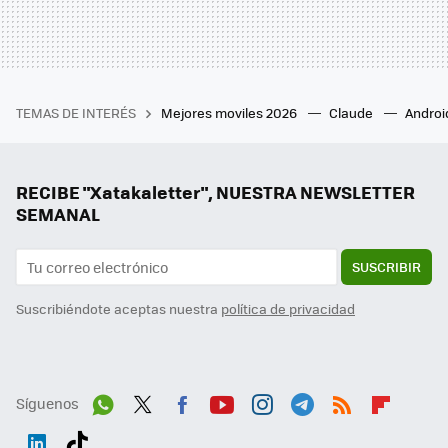
TEMAS DE INTERÉS
Mejores moviles 2026
Claude
Androi
RECIBE "Xatakaletter", NUESTRA NEWSLETTER
SEMANAL
SUSCRIBIR
Suscribiéndote aceptas nuestra
política de privacidad
Síguenos
Wh
Twit
Fac
You
Inst
Tele
RSS
Flip