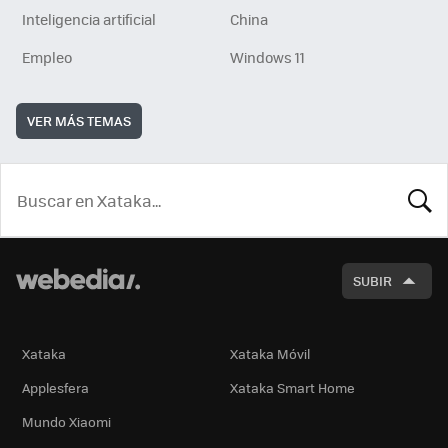
Inteligencia artificial
China
Empleo
Windows 11
VER MÁS TEMAS
BUSCA
SUBIR
Xataka
Xataka Móvil
Applesfera
Xataka Smart Home
Mundo Xiaomi