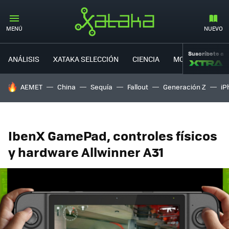
MENÚ
NUEVO
Suscríbete a
ANÁLISIS
XATAKA SELECCIÓN
CIENCIA
MOVILIDAD
HOY SE HABLA DE
AEMET
China
Sequía
Fallout
Generación Z
iP
IbenX GamePad, controles físicos
y hardware Allwinner A31