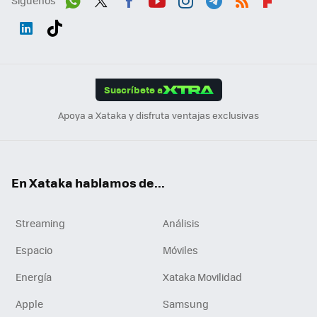
Síguenos
Wh
Twit
Fac
You
Inst
Tele
RSS
Flip
ats
ter
ebo
tub
agr
gra
boa
Link
Tikt
App
ok
e
am
m
rd
edI
ok
Suscríbete a
n
Apoya a Xataka y disfruta ventajas exclusivas
En Xataka hablamos de...
Streaming
Análisis
Espacio
Móviles
Energía
Xataka Movilidad
Apple
Samsung