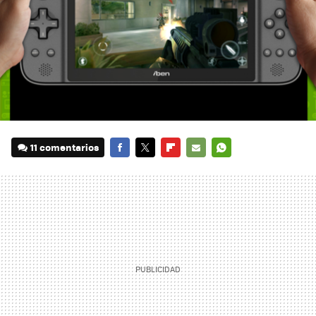
11 comentarios
FACEBOOK
TWITTER
FLIPBOARD
E-
WHATSAPP
MAIL