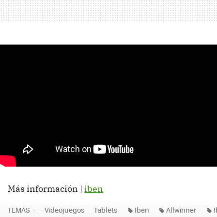
Más información |
iben
TEMAS
Videojuegos
Tablets
Iben
Allwinner