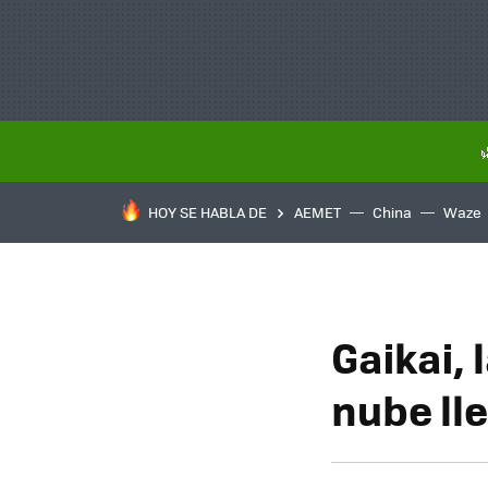
HOY SE HABLA DE
AEMET
China
Waze
Gaikai, 
nube ll