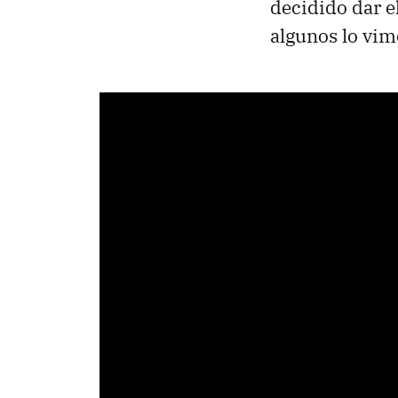
decidido dar e
algunos lo vim