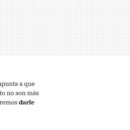
apunta a que
nto no son más
ueremos
darle