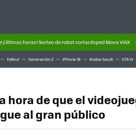
🌿¡Últimas horas! Sorteo de robot cortacésped Mova ViAX
Fallout
Generación Z
iPhone 18
Arabia Saudí
GTA VI
la hora de que el videojue
egue al gran público