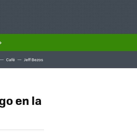
Café
Jeff Bezos
go en la