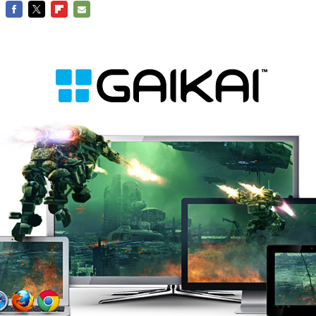
FACEBOOK
TWITTER
FLIPBOARD
E-
MAIL