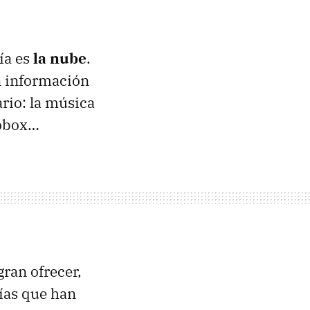
ía es
la nube
.
n información
rio: la música
opbox…
ran ofrecer,
ñías que han