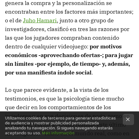
genera la compra y la personalización se
encontraban entre los factores más importantes;
o el de
Juho Hamari
, junto a otro grupo de
investigadores, clasificó en tres las razones por
las que los jugadores compraban contenido
dentro de cualquier videojuego:
por motivos
económicos -aprovechando ofertas-; para jugar
sin límites -por ejemplo, de tiempo- y, además,
por una manifiesta índole social
.
Lo que parece evidente, a la vista de los
testimonios, es que la psicología tiene mucho
que decir en los comportamientos de los
jugadores y en sus decisiones de pago, como en
Utilizamos cookies de terceros para generar estadísticas
de audiencia y mostrar publicidad personalizada
el caso del 'Fortnite'. Como resume este último
analizando tu navegación. Si sigues navegando estarás
aceptando su uso.
Más información
investigador: "Tanto en el mundo real, como en