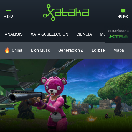
MENÚ
NUEVO
Suscríbete a
ANÁLISIS
XATAKA SELECCIÓN
CIENCIA
MOVILIDAD
HOY SE HABLA DE
China
Elon Musk
Generación Z
Eclipse
Mapa