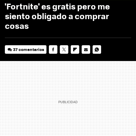
'Fortnite' es gratis pero me
siento obligado a comprar
cosas
37 comentarios
FACEBOOK
TWITTER
FLIPBOARD
E-
WHATSAPP
MAIL