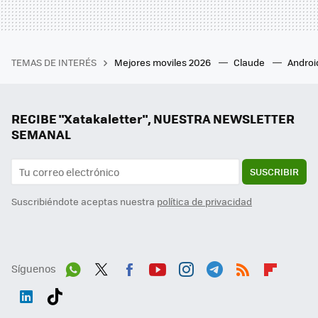
TEMAS DE INTERÉS
Mejores moviles 2026
Claude
Androi
RECIBE "Xatakaletter", NUESTRA NEWSLETTER
SEMANAL
SUSCRIBIR
Suscribiéndote aceptas nuestra
política de privacidad
Síguenos
Wh
Twit
Fac
You
Inst
Tele
RSS
Flip
ats
ter
ebo
tub
agr
gra
boa
Link
Tikt