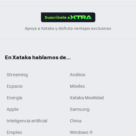
App
ok
e
am
m
rd
edI
ok
Suscríbete a
n
Apoya a Xataka y disfruta ventajas exclusivas
En Xataka hablamos de...
Streaming
Análisis
Espacio
Móviles
Energía
Xataka Movilidad
Apple
Samsung
Inteligencia artificial
China
Empleo
Windows 11