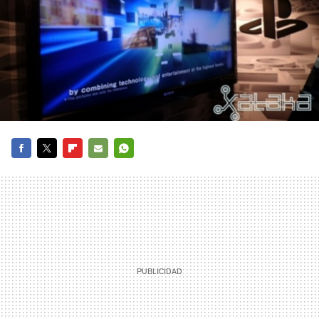
FACEBOOK
TWITTER
FLIPBOARD
E-
WHATSAPP
MAIL