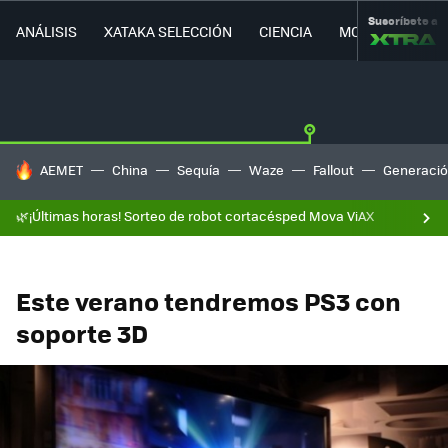
Suscríbete a
ANÁLISIS
XATAKA SELECCIÓN
CIENCIA
MOVILIDAD
HOY SE HABLA DE
AEMET
China
Sequía
Waze
Fallout
Generació
🌿¡Últimas horas! Sorteo de robot cortacésped Mova ViAX
Este verano tendremos PS3 con
soporte 3D