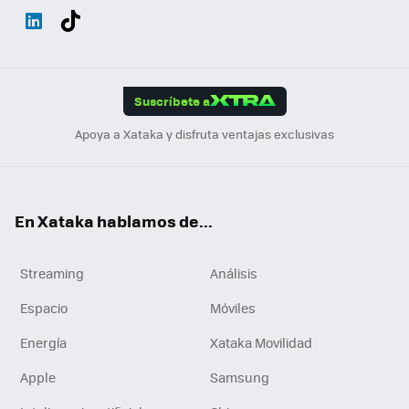
Wh
Twit
Fac
You
Inst
Tele
RSS
Flip
ats
ter
ebo
tub
agr
gra
boa
Link
Tikt
App
ok
e
am
m
rd
edI
ok
Suscríbete a
n
Apoya a Xataka y disfruta ventajas exclusivas
En Xataka hablamos de...
Streaming
Análisis
Espacio
Móviles
Energía
Xataka Movilidad
Apple
Samsung