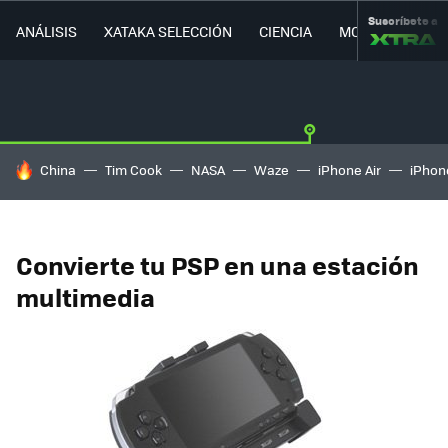
Suscríbete a
ANÁLISIS
XATAKA SELECCIÓN
CIENCIA
MOVILIDAD
HOY SE HABLA DE
China
Tim Cook
NASA
Waze
iPhone Air
iPhone
Convierte tu PSP en una estación
multimedia