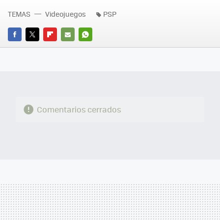
TEMAS
Videojuegos
PSP
FACEBOOK
TWITTER
FLIPBOARD
E-
WHATSAPP
MAIL
Comentarios cerrados