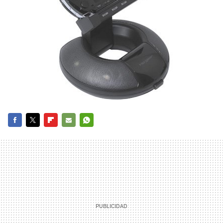
FACEBOOK
TWITTER
FLIPBOARD
E-
WHATSAPP
MAIL