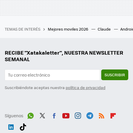
TEMAS DE INTERÉS
Mejores moviles 2026
Claude
Androi
RECIBE "Xatakaletter", NUESTRA NEWSLETTER
SEMANAL
SUSCRIBIR
Suscribiéndote aceptas nuestra
política de privacidad
Síguenos
Wh
Twit
Fac
You
Inst
Tele
RSS
Flip