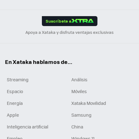
ats
ter
ebo
tub
agr
gra
boa
Link
Tikt
App
ok
e
am
m
rd
edI
ok
Suscríbete a
n
Apoya a Xataka y disfruta ventajas exclusivas
En Xataka hablamos de...
Streaming
Análisis
Espacio
Móviles
Energía
Xataka Movilidad
Apple
Samsung
Inteligencia artificial
China
Empleo
Windows 11