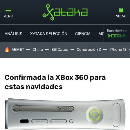
MENÚ
NUEVO
Suscríbete a
ANÁLISIS
XATAKA SELECCIÓN
CIENCIA
MOVILIDAD
HOY SE HABLA DE
AEMET
China
Bill Gates
Generación Z
iPhone 18
Confirmada la XBox 360 para
estas navidades