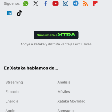
Síguenos
Wh
Twit
Fac
You
Inst
Tele
RSS
Flip
ats
ter
ebo
tub
agr
gra
boa
Link
Tikt
App
ok
e
am
m
rd
edI
ok
Suscríbete a
n
Apoya a Xataka y disfruta ventajas exclusivas
En Xataka hablamos de...
Streaming
Análisis
Espacio
Móviles
Energía
Xataka Movilidad
Apple
Samsung