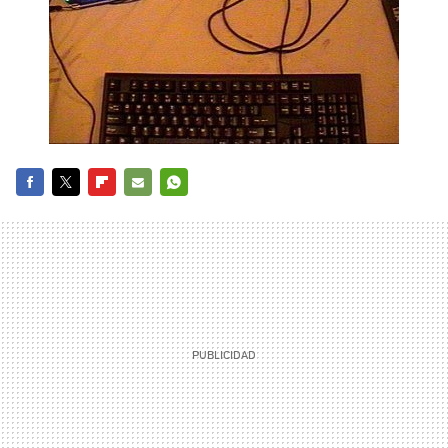
FACEBOOK
TWITTER
FLIPBOARD
E-
WHATSAPP
MAIL