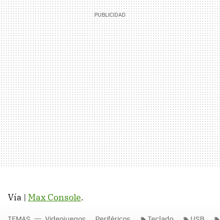
Vía |
Max Console
.
TEMAS
Videojuegos
Periféricos
Teclado
USB