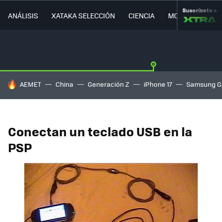
Suscríbete a
ANÁLISIS
XATAKA SELECCIÓN
CIENCIA
MOVILIDAD
HOY SE HABLA DE
AEMET
China
Generación Z
iPhone 17
Samsung G
Conectan un teclado USB en la
PSP