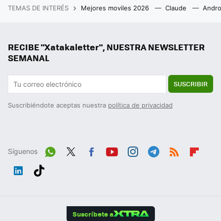
TEMAS DE INTERÉS
Mejores moviles 2026
Claude
Andro
RECIBE "Xatakaletter", NUESTRA NEWSLETTER
SEMANAL
SUSCRIBIR
Suscribiéndote aceptas nuestra
política de privacidad
Síguenos
Wh
Twit
Fac
You
Inst
Tele
RSS
Flip
ats
ter
ebo
tub
agr
gra
boa
Link
Tikt
App
ok
e
am
m
rd
edIn
ok
Suscríbete a