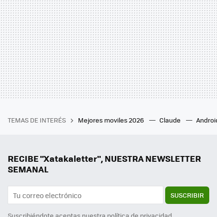
TEMAS DE INTERÉS
Mejores moviles 2026
Claude
Androi
RECIBE "Xatakaletter", NUESTRA NEWSLETTER
SEMANAL
SUSCRIBIR
Suscribiéndote aceptas nuestra
política de privacidad