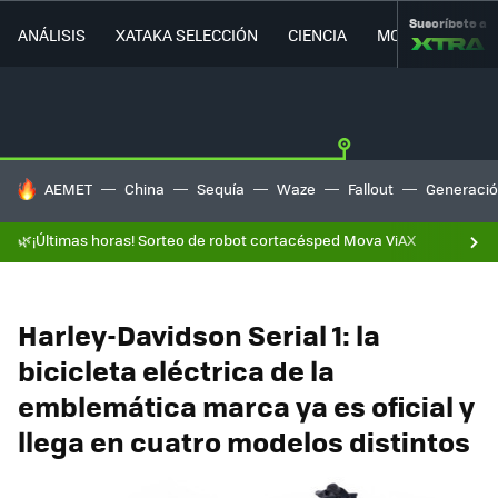
Suscríbete a
ANÁLISIS
XATAKA SELECCIÓN
CIENCIA
MOVILIDAD
HOY SE HABLA DE
AEMET
China
Sequía
Waze
Fallout
Generació
🌿¡Últimas horas! Sorteo de robot cortacésped Mova ViAX
Harley-Davidson Serial 1: la
bicicleta eléctrica de la
emblemática marca ya es oficial y
llega en cuatro modelos distintos