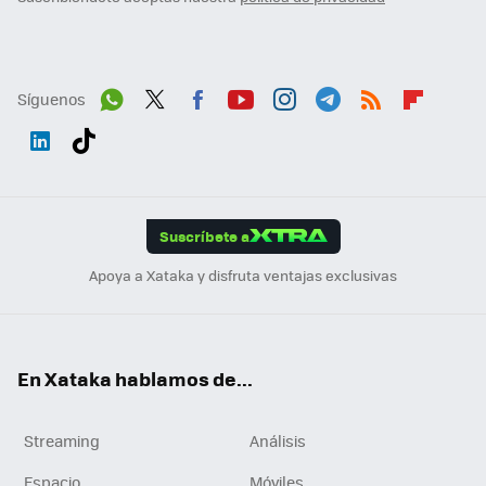
Síguenos
Wh
Twit
Fac
You
Inst
Tele
RSS
Flip
ats
ter
ebo
tub
agr
gra
boa
Link
Tikt
App
ok
e
am
m
rd
edI
ok
Suscríbete a
n
Apoya a Xataka y disfruta ventajas exclusivas
En Xataka hablamos de...
Streaming
Análisis
Espacio
Móviles