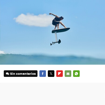
Sin comentarios
FACEBOOK
TWITTER
FLIPBOARD
E-
WHATSAPP
MAIL