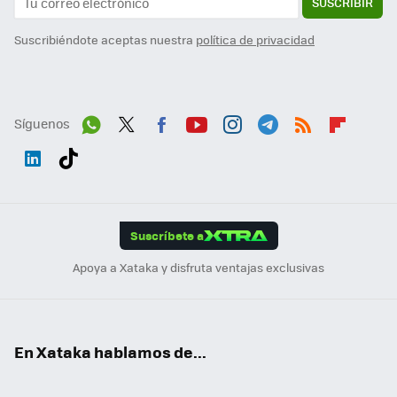
SUSCRIBIR
Suscribiéndote aceptas nuestra
política de privacidad
Síguenos
Wh
Twit
Fac
You
Inst
Tele
RSS
Flip
ats
ter
ebo
tub
agr
gra
boa
Link
Tikt
App
ok
e
am
m
rd
edI
ok
Suscríbete a
n
Apoya a Xataka y disfruta ventajas exclusivas
En Xataka hablamos de...