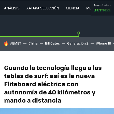
Suscríbete a
ANÁLISIS
XATAKA SELECCIÓN
CIENCIA
MOVILIDAD
HOY SE HABLA DE
AEMET
China
Bill Gates
Generación Z
iPhone 18
Cuando la tecnología llega a las
tablas de surf: así es la nueva
Fliteboard eléctrica con
autonomía de 40 kilómetros y
mando a distancia