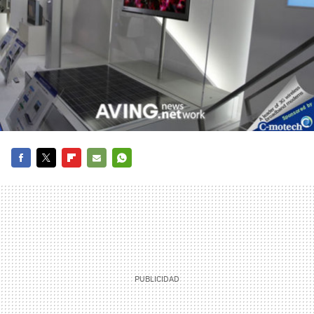
FACEBOOK
TWITTER
FLIPBOARD
E-
WHATSAPP
MAIL