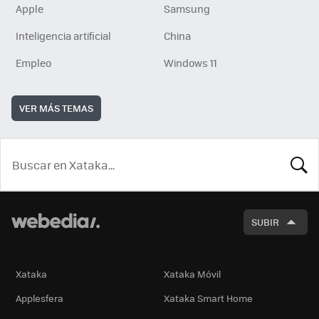
Apple
Samsung
Inteligencia artificial
China
Empleo
Windows 11
VER MÁS TEMAS
BUSCA
SUBIR
Xataka
Xataka Móvil
Applesfera
Xataka Smart Home