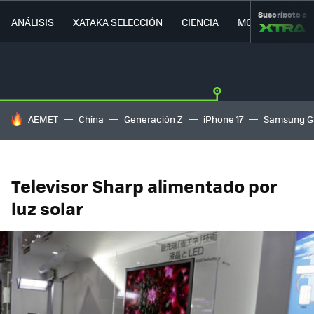
Suscríbete a
ANÁLISIS
XATAKA SELECCIÓN
CIENCIA
MOVILIDAD
HOY SE HABLA DE
AEMET
China
Generación Z
iPhone 17
Samsung G
Televisor Sharp alimentado por
luz solar