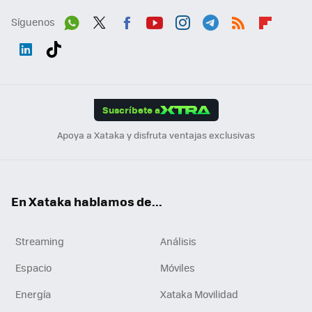
Síguenos
Wh
Twit
Fac
You
Inst
Tele
RSS
Flip
ats
ter
ebo
tub
agr
gra
boa
Link
Tikt
App
ok
e
am
m
rd
edI
ok
Suscríbete a
n
Apoya a Xataka y disfruta ventajas exclusivas
En Xataka hablamos de...
Streaming
Análisis
Espacio
Móviles
Energía
Xataka Movilidad