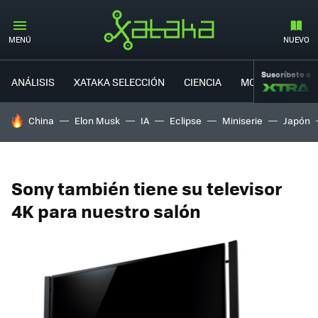
MENÚ
NUEVO
Suscríbete a
ANÁLISIS
XATAKA SELECCIÓN
CIENCIA
MOVILIDAD
HOY SE HABLA DE
China
Elon Musk
IA
Eclipse
Miniserie
Japón
Sony también tiene su televisor
4K para nuestro salón