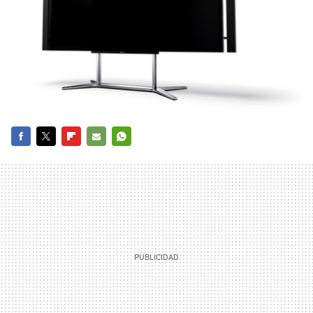
FACEBOOK
TWITTER
FLIPBOARD
E-
WHATSAPP
MAIL