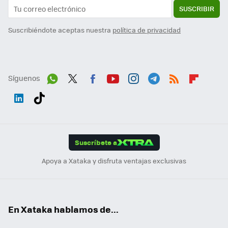
SUSCRIBIR
Suscribiéndote aceptas nuestra
política de privacidad
Síguenos
Wh
Twit
Fac
You
Inst
Tele
RSS
Flip
ats
ter
ebo
tub
agr
gra
boa
Link
Tikt
App
ok
e
am
m
rd
edI
ok
Suscríbete a
n
Apoya a Xataka y disfruta ventajas exclusivas
En Xataka hablamos de...