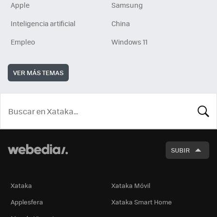
Apple
Samsung
Inteligencia artificial
China
Empleo
Windows 11
VER MÁS TEMAS
BUSCA
SUBIR
Xataka
Xataka Móvil
Applesfera
Xataka Smart Home