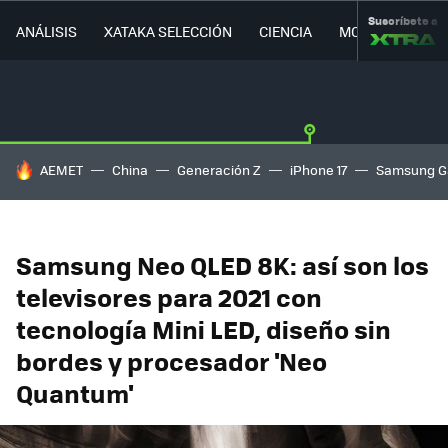
Suscríbete a
ANÁLISIS
XATAKA SELECCIÓN
CIENCIA
MOVILIDAD
HOY SE HABLA DE
AEMET
China
Generación Z
iPhone 17
Samsung G
Samsung Neo QLED 8K: así son los
televisores para 2021 con
tecnología Mini LED, diseño sin
bordes y procesador 'Neo
Quantum'