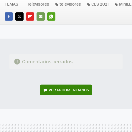
TEMAS
Televisores
televisores
CES 2021
MiniL
FACEBOOK
TWITTER
FLIPBOARD
E-
WHATSAPP
MAIL
Comentarios cerrados
VER
14 COMENTARIOS