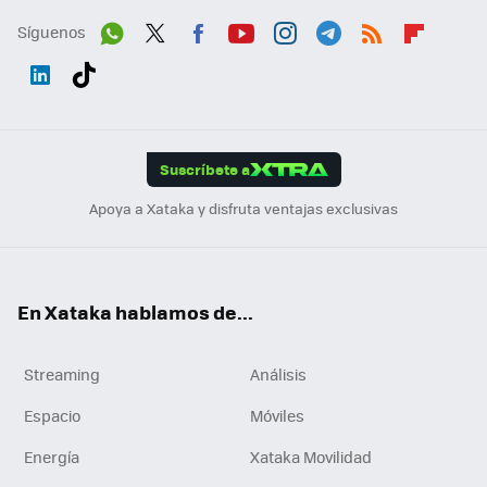
Síguenos
Wh
Twit
Fac
You
Inst
Tele
RSS
Flip
ats
ter
ebo
tub
agr
gra
boa
Link
Tikt
App
ok
e
am
m
rd
edI
ok
Suscríbete a
n
Apoya a Xataka y disfruta ventajas exclusivas
En Xataka hablamos de...
Streaming
Análisis
Espacio
Móviles
Energía
Xataka Movilidad