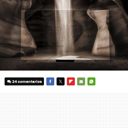
24 comentarios
FACEBOOK
TWITTER
FLIPBOARD
E-
WHATSAPP
MAIL