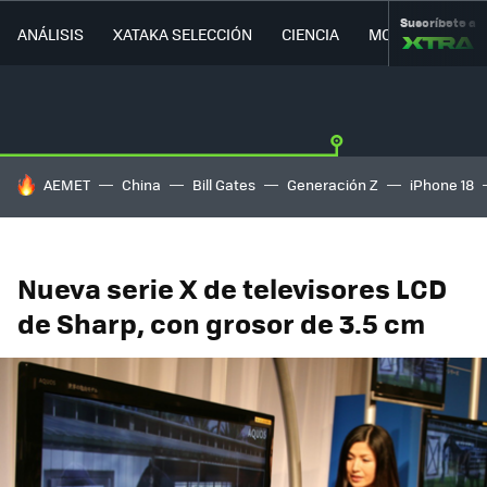
Suscríbete a
ANÁLISIS
XATAKA SELECCIÓN
CIENCIA
MOVILIDAD
HOY SE HABLA DE
AEMET
China
Bill Gates
Generación Z
iPhone 18
Nueva serie X de televisores LCD
de Sharp, con grosor de 3.5 cm