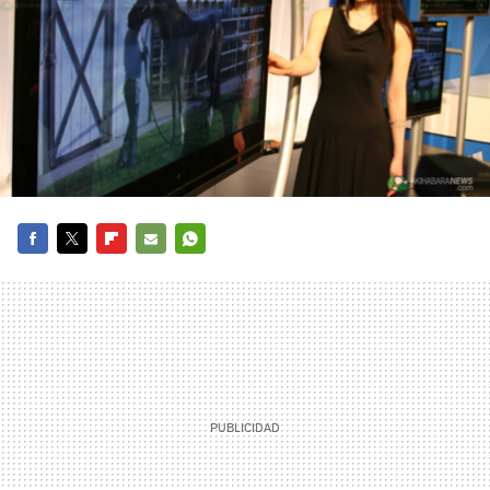
FACEBOOK
TWITTER
FLIPBOARD
E-
WHATSAPP
MAIL