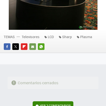
TEMAS
Televisores
LCD
Sharp
Plasma
FACEBOOK
TWITTER
FLIPBOARD
E-
WHATSAPP
MAIL
Comentarios cerrados
VER
2 COMENTARIOS