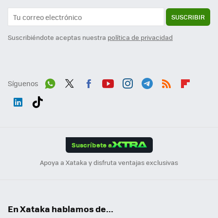
SUSCRIBIR
Suscribiéndote aceptas nuestra
política de privacidad
Síguenos
Wh
Twit
Fac
You
Inst
Tele
RSS
Flip
ats
ter
ebo
tub
agr
gra
boa
Link
Tikt
App
ok
e
am
m
rd
edI
ok
Suscríbete a
n
Apoya a Xataka y disfruta ventajas exclusivas
En Xataka hablamos de...