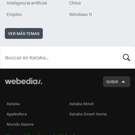
Inteligencia artificial
China
Empleo
Windows 11
VER MÁS TEMAS
BUSCA
SUBIR
Xataka
Xataka Móvil
Applesfera
Xataka Smart Home
Mundo Xiaomi