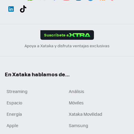
Wh
Twit
Fac
You
Inst
Tele
RSS
Flip
ats
ter
ebo
tub
agr
gra
boa
Link
Tikt
App
ok
e
am
m
rd
edI
ok
Suscríbete a
n
Apoya a Xataka y disfruta ventajas exclusivas
En Xataka hablamos de...
Streaming
Análisis
Espacio
Móviles
Energía
Xataka Movilidad
Apple
Samsung