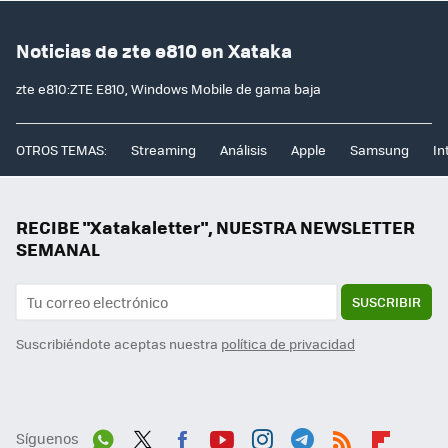
Noticias de zte e810 en Xataka
zte e810:ZTE E810, Windows Mobile de gama baja
OTROS TEMAS:
Streaming
Análisis
Apple
Samsung
In
RECIBE "Xatakaletter", NUESTRA NEWSLETTER
SEMANAL
SUSCRIBIR
Suscribiéndote aceptas nuestra
política de privacidad
Síguenos