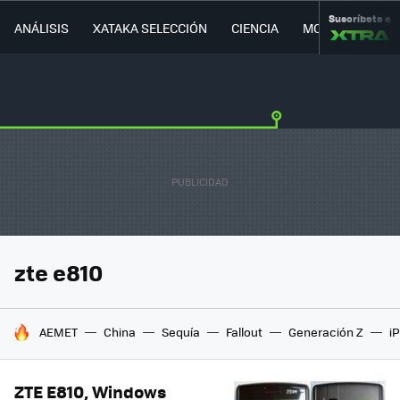
Suscríbete a
ANÁLISIS
XATAKA SELECCIÓN
CIENCIA
MOVILIDAD
zte e810
HOY SE HABLA DE
AEMET
China
Sequía
Fallout
Generación Z
i
ZTE E810, Windows