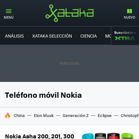
MENÚ
NUEVO
Suscríbete a
ANÁLISIS
XATAKA SELECCIÓN
CIENCIA
MOVILIDAD
Teléfono móvil Nokia
HOY SE HABLA DE
China
Elon Musk
Generación Z
Eclipse
Christop
Nokia Asha 200, 201, 300