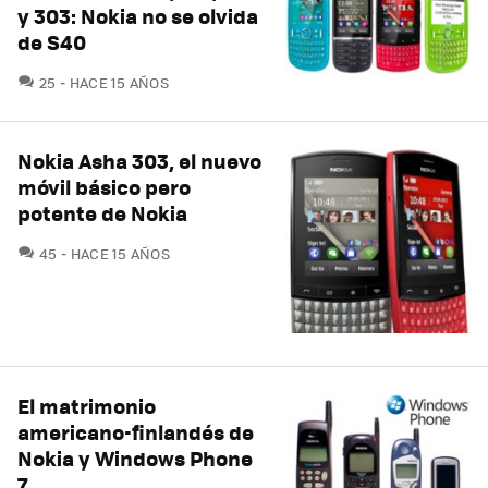
y 303: Nokia no se olvida
de S40
COMENTARIOS
25
HACE 15 AÑOS
Nokia Asha 303, el nuevo
móvil básico pero
potente de Nokia
COMENTARIOS
45
HACE 15 AÑOS
El matrimonio
americano-finlandés de
Nokia y Windows Phone
7