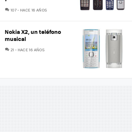
COMENTARIOS
107
HACE 16 AÑOS
Nokia X2, un teléfono
musical
COMENTARIOS
21
HACE 16 AÑOS