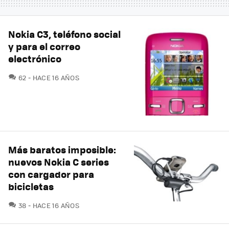
Nokia C3, teléfono social
y para el correo
electrónico
COMENTARIOS
62
HACE 16 AÑOS
Más baratos imposible:
nuevos Nokia C series
con cargador para
bicicletas
COMENTARIOS
38
HACE 16 AÑOS