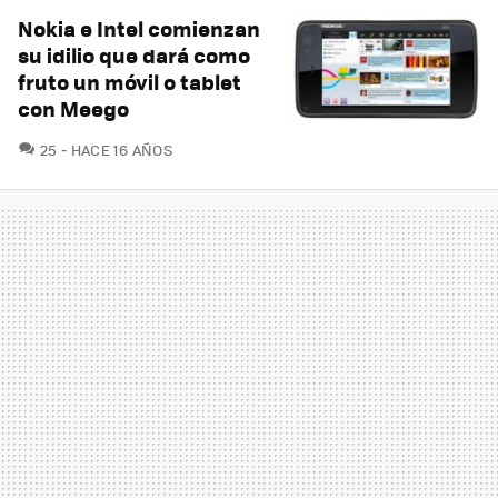
Nokia e Intel comienzan
su idilio que dará como
fruto un móvil o tablet
con Meego
COMENTARIOS
25
HACE 16 AÑOS