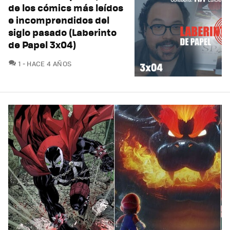
de los cómics más leídos
e incomprendidos del
siglo pasado (Laberinto
de Papel 3x04)
COMENTARIOS
1
HACE 4 AÑOS