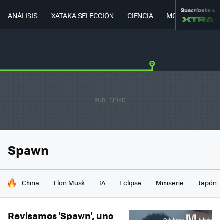
Suscríbete a
ANÁLISIS
XATAKA SELECCIÓN
CIENCIA
MOVILIDAD
Spawn
HOY SE HABLA DE
China
Elon Musk
IA
Eclipse
Miniserie
Japón
Revisamos 'Spawn', uno