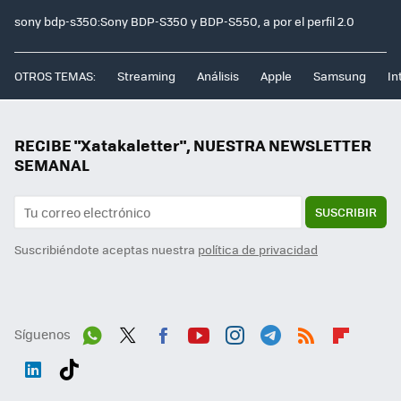
sony bdp-s350:Sony BDP-S350 y BDP-S550, a por el perfil 2.0
OTROS TEMAS:
Streaming
Análisis
Apple
Samsung
In
RECIBE "Xatakaletter", NUESTRA NEWSLETTER
SEMANAL
SUSCRIBIR
Suscribiéndote aceptas nuestra
política de privacidad
Síguenos
Wh
Twit
Fac
You
Inst
Tele
RSS
Flip
ats
ter
ebo
tub
agr
gra
boa
Link
Tikt