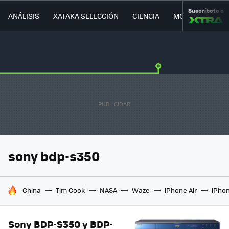
Suscríbete a
ANÁLISIS
XATAKA SELECCIÓN
CIENCIA
MOVILIDAD
sony bdp-s350
HOY SE HABLA DE
China
Tim Cook
NASA
Waze
iPhone Air
iPhon
Sony BDP-S350 y BDP-