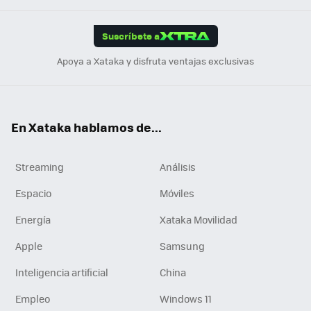
App
ok
e
am
m
rd
edI
ok
Suscríbete a
n
Apoya a Xataka y disfruta ventajas exclusivas
En Xataka hablamos de...
Streaming
Análisis
Espacio
Móviles
Energía
Xataka Movilidad
Apple
Samsung
Inteligencia artificial
China
Empleo
Windows 11