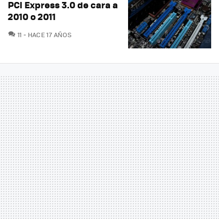
PCI Express 3.0 de cara a
2010 o 2011
COMENTARIOS
11
HACE 17 AÑOS