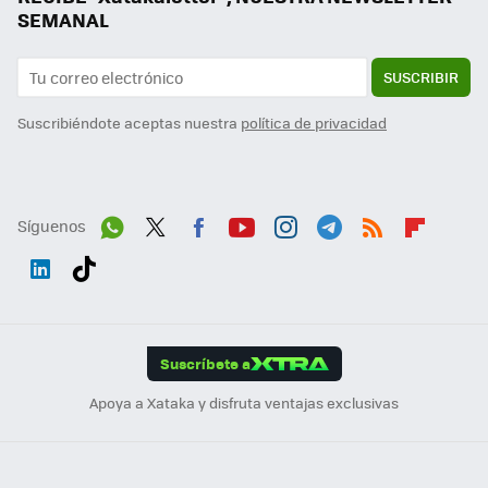
SEMANAL
SUSCRIBIR
Suscribiéndote aceptas nuestra
política de privacidad
Síguenos
Wh
Twit
Fac
You
Inst
Tele
RSS
Flip
ats
ter
ebo
tub
agr
gra
boa
Link
Tikt
App
ok
e
am
m
rd
edI
ok
Suscríbete a
n
Apoya a Xataka y disfruta ventajas exclusivas