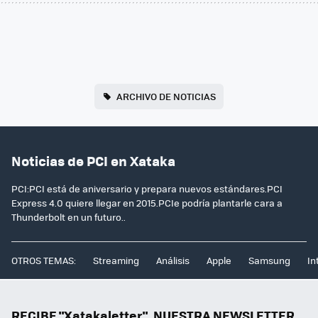
ARCHIVO DE NOTICIAS
Noticias de PCI en Xataka
PCI:PCI está de aniversario y prepara nuevos estándares.PCI
Express 4.0 quiere llegar en 2015.PCIe podría plantarle cara a
Thunderbolt en un futuro..
OTROS TEMAS:
Streaming
Análisis
Apple
Samsung
In
RECIBE "Xatakaletter", NUESTRA NEWSLETTER