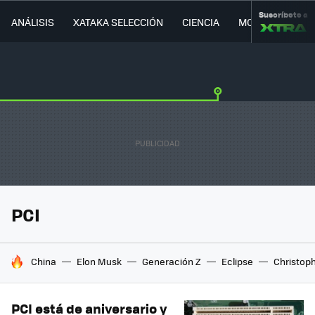
Suscríbete a
ANÁLISIS
XATAKA SELECCIÓN
CIENCIA
MOVILIDAD
PCI
HOY SE HABLA DE
China
Elon Musk
Generación Z
Eclipse
Christop
PCI está de aniversario y