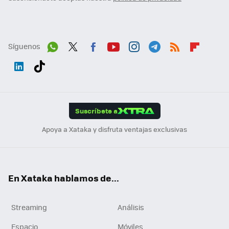
Síguenos
Wh
Twit
Fac
You
Inst
Tele
RSS
Flip
ats
ter
ebo
tub
agr
gra
boa
Link
Tikt
App
ok
e
am
m
rd
edI
ok
Suscríbete a
n
Apoya a Xataka y disfruta ventajas exclusivas
En Xataka hablamos de...
Streaming
Análisis
Espacio
Móviles