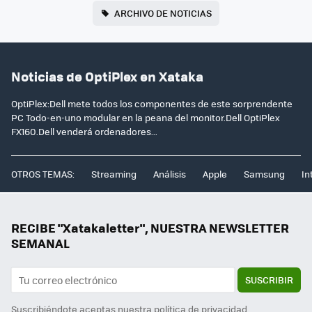
ARCHIVO DE NOTICIAS
Noticias de OptiPlex en Xataka
OptiPlex:Dell mete todos los componentes de este sorprendente
PC Todo-en-uno modular en la peana del monitor.Dell OptiPlex
FX160.Dell venderá ordenadores...
OTROS TEMAS:
Streaming
Análisis
Apple
Samsung
In
RECIBE "Xatakaletter", NUESTRA NEWSLETTER
SEMANAL
SUSCRIBIR
Suscribiéndote aceptas nuestra
política de privacidad