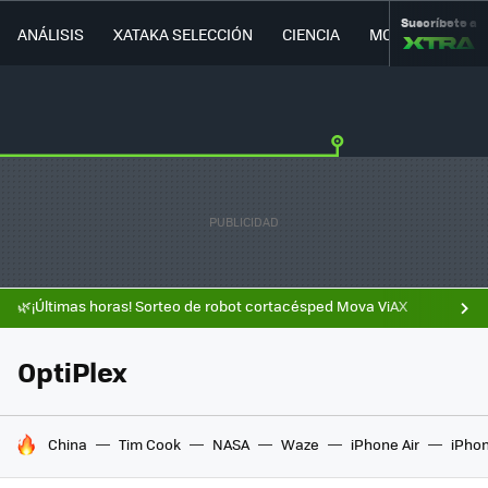
Suscríbete a
ANÁLISIS
XATAKA SELECCIÓN
CIENCIA
MOVILIDAD
🌿¡Últimas horas! Sorteo de robot cortacésped Mova ViAX
OptiPlex
HOY SE HABLA DE
China
Tim Cook
NASA
Waze
iPhone Air
iPhon