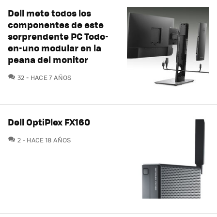
Dell mete todos los
componentes de este
sorprendente PC Todo-
en-uno modular en la
peana del monitor
COMENTARIOS
32
HACE 7 AÑOS
Dell OptiPlex FX160
COMENTARIOS
2
HACE 18 AÑOS