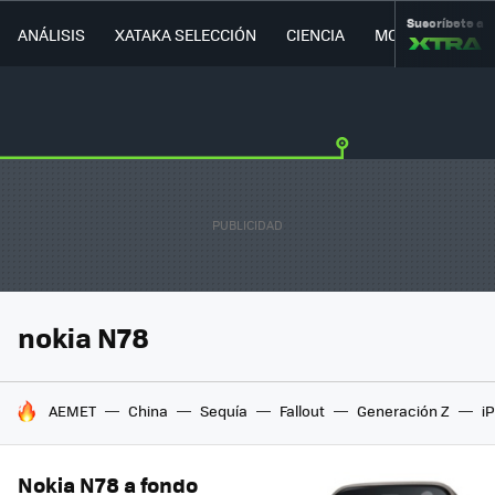
Suscríbete a
ANÁLISIS
XATAKA SELECCIÓN
CIENCIA
MOVILIDAD
nokia N78
HOY SE HABLA DE
AEMET
China
Sequía
Fallout
Generación Z
i
Nokia N78 a fondo