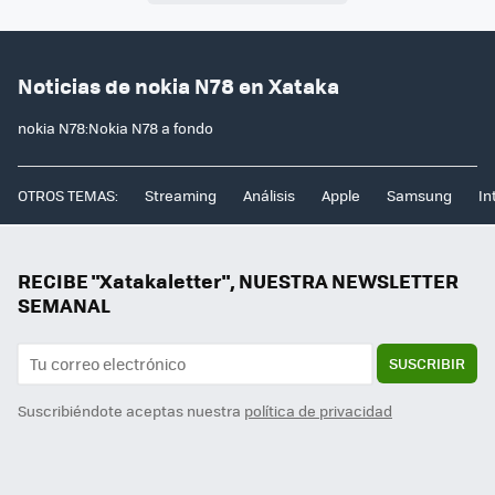
Noticias de nokia N78 en Xataka
nokia N78:Nokia N78 a fondo
OTROS TEMAS:
Streaming
Análisis
Apple
Samsung
In
RECIBE "Xatakaletter", NUESTRA NEWSLETTER
SEMANAL
SUSCRIBIR
Suscribiéndote aceptas nuestra
política de privacidad