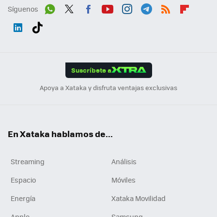
Síguenos
Wh
Twit
Fac
You
Inst
Tele
RSS
Flip
ats
ter
ebo
tub
agr
gra
boa
Link
Tikt
App
ok
e
am
m
rd
edI
ok
Suscríbete a
n
Apoya a Xataka y disfruta ventajas exclusivas
En Xataka hablamos de...
Streaming
Análisis
Espacio
Móviles
Energía
Xataka Movilidad
Apple
Samsung