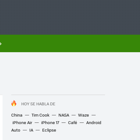
HOY SE HABLA DE
China
Tim Cook
NASA
Waze
iPhone Air
iPhone 17
Café
Android
Auto
IA
Eclipse