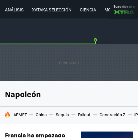
Suscríbete a
ANÁLISIS
XATAKA SELECCIÓN
CIENCIA
MOVILIDAD
Napoleón
HOY SE HABLA DE
AEMET
China
Sequía
Fallout
Generación Z
i
Francia ha empezado