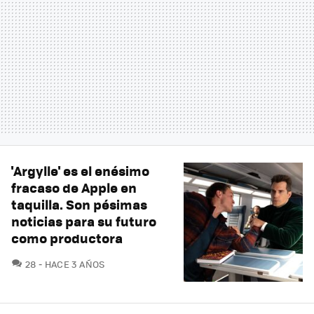
'Argylle' es el enésimo
fracaso de Apple en
taquilla. Son pésimas
noticias para su futuro
como productora
COMENTARIOS
28
HACE 3 AÑOS