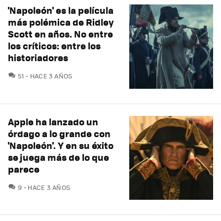
'Napoleón' es la película
más polémica de Ridley
Scott en años. No entre
los críticos: entre los
historiadores
COMENTARIOS
51
HACE 3 AÑOS
Apple ha lanzado un
órdago a lo grande con
'Napoleón'. Y en su éxito
se juega más de lo que
parece
COMENTARIOS
9
HACE 3 AÑOS