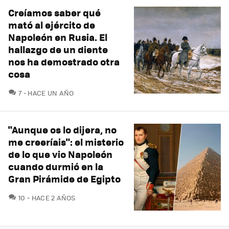
Creíamos saber qué
mató al ejército de
Napoleón en Rusia. El
hallazgo de un diente
nos ha demostrado otra
cosa
COMENTARIOS
7
HACE UN AÑO
"Aunque os lo dijera, no
me creeríais": el misterio
de lo que vio Napoleón
cuando durmió en la
Gran Pirámide de Egipto
COMENTARIOS
10
HACE 2 AÑOS