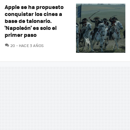
Apple se ha propuesto
conquistar los cines a
base de talonario.
'Napoleón' es solo el
primer paso
COMENTARIOS
20
HACE 3 AÑOS