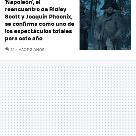
'Napoleón', el
reencuentro de Ridley
Scott y Joaquin Phoenix,
se confirma como uno de
los espectáculos totales
para este año
COMENTARIOS
14
HACE 3 AÑOS