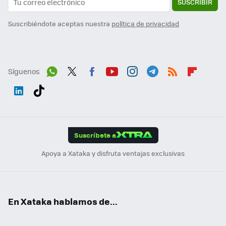
SUSCRIBIR
Suscribiéndote aceptas nuestra
política de privacidad
Síguenos
Wh
Twit
Fac
You
Inst
Tele
RSS
Flip
ats
ter
ebo
tub
agr
gra
boa
Link
Tikt
App
ok
e
am
m
rd
edI
ok
Suscríbete a
n
Apoya a Xataka y disfruta ventajas exclusivas
En Xataka hablamos de...