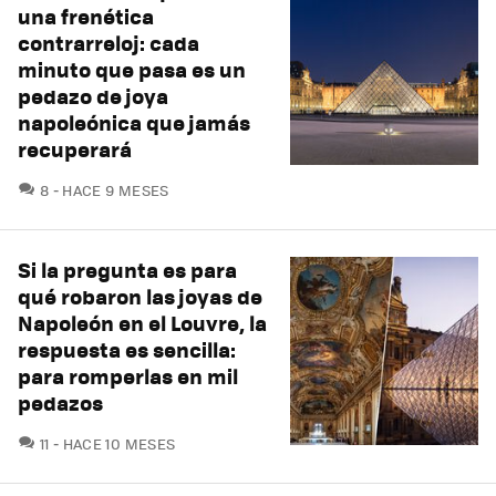
una frenética
contrarreloj: cada
minuto que pasa es un
pedazo de joya
napoleónica que jamás
recuperará
COMENTARIOS
8
HACE 9 MESES
Si la pregunta es para
qué robaron las joyas de
Napoleón en el Louvre, la
respuesta es sencilla:
para romperlas en mil
pedazos
COMENTARIOS
11
HACE 10 MESES