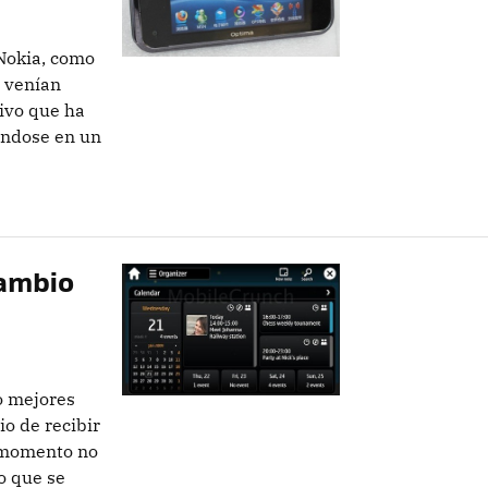
 Nokia, como
e venían
ivo que ha
ándose en un
cambio
o mejores
o de recibir
 momento no
o que se