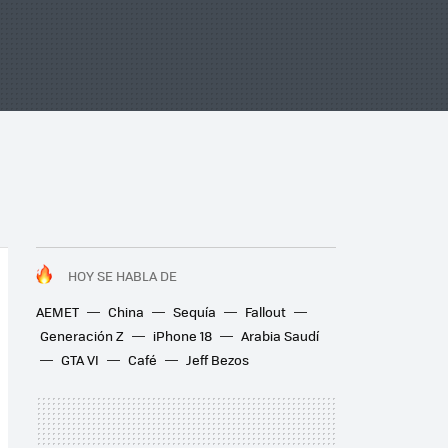
HOY SE HABLA DE
AEMET
China
Sequía
Fallout
Generación Z
iPhone 18
Arabia Saudí
GTA VI
Café
Jeff Bezos