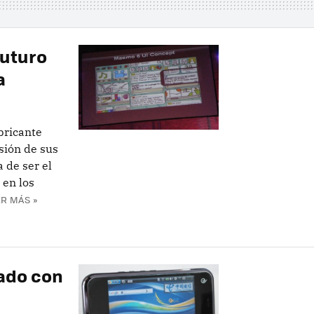
futuro
a
bricante
sión de sus
 de ser el
 en los
R MÁS »
ado con