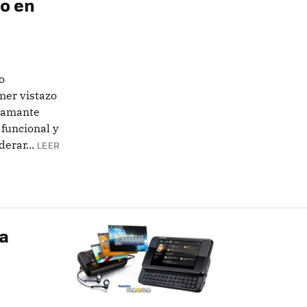
zo en
o
mer vistazo
flamante
funcional y
erar...
LEER
va