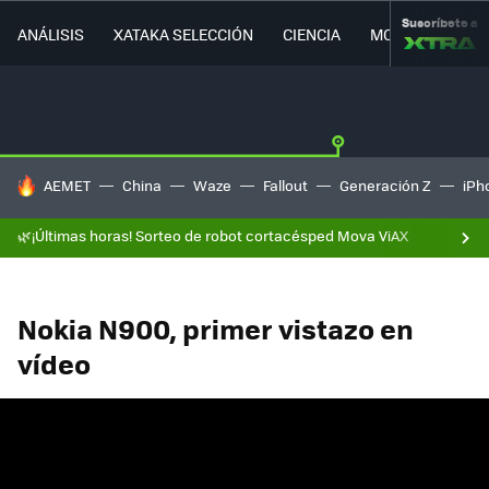
Suscríbete a
ANÁLISIS
XATAKA SELECCIÓN
CIENCIA
MOVILIDAD
HOY SE HABLA DE
AEMET
China
Waze
Fallout
Generación Z
iPh
🌿¡Últimas horas! Sorteo de robot cortacésped Mova ViAX
Nokia N900, primer vistazo en
vídeo