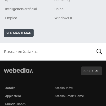
Inteligencia artificial
China
Empleo
Windows 11
VER MÁS TEMAS
BUSCA
SUBIR
Xataka
Xataka Móvil
Applesfera
Xataka Smart Home
Mundo Xiaomi