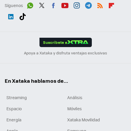
Síguenos
Wh
Twit
Fac
You
Inst
Tele
RSS
Flip
ats
ter
ebo
tub
agr
gra
boa
Link
Tikt
App
ok
e
am
m
rd
edI
ok
Suscríbete a
n
Apoya a Xataka y disfruta ventajas exclusivas
En Xataka hablamos de...
Streaming
Análisis
Espacio
Móviles
Energía
Xataka Movilidad
Apple
Samsung