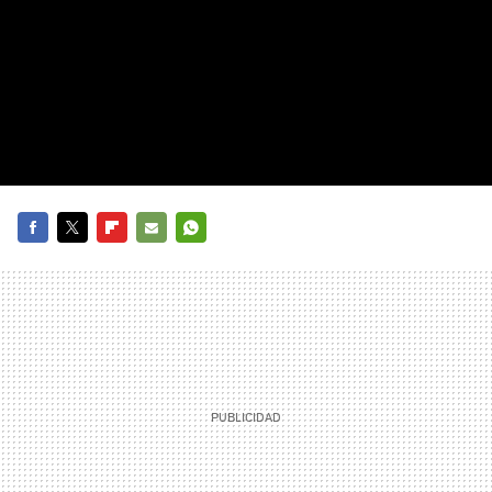
FACEBOOK
TWITTER
FLIPBOARD
E-
WHATSAPP
MAIL