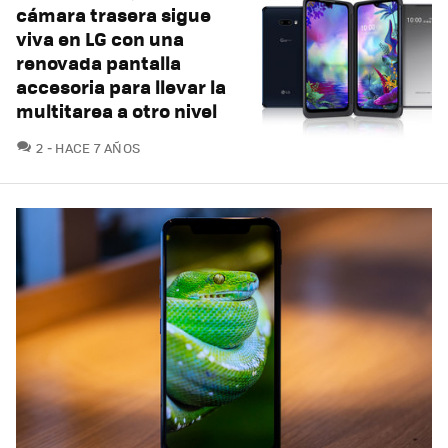
cámara trasera sigue
viva en LG con una
renovada pantalla
accesoria para llevar la
multitarea a otro nivel
COMENTARIOS
2
HACE 7 AÑOS