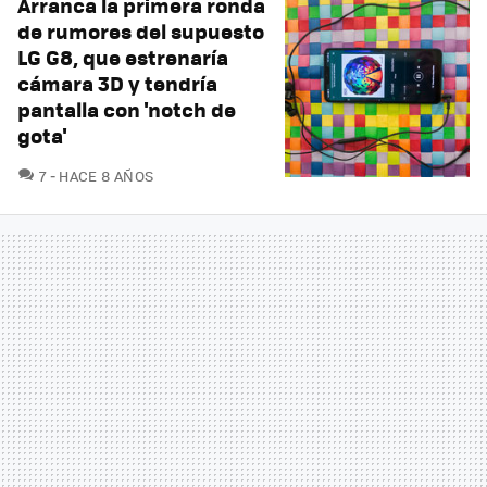
Arranca la primera ronda
de rumores del supuesto
LG G8, que estrenaría
cámara 3D y tendría
pantalla con 'notch de
gota'
COMENTARIOS
7
HACE 8 AÑOS