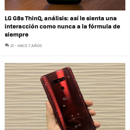
LG G8s ThinQ, análisis: así le sienta una
interacción como nunca a la fórmula de
siempre
COMENTARIOS
21
HACE 7 AÑOS