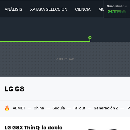
Suscríbete a
ANÁLISIS
XATAKA SELECCIÓN
CIENCIA
MOVILIDAD
LG G8
HOY SE HABLA DE
AEMET
China
Sequía
Fallout
Generación Z
i
LG G8X ThinQ: la doble