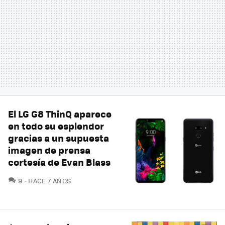
El LG G8 ThinQ aparece
en todo su esplendor
gracias a un supuesta
imagen de prensa
cortesía de Evan Blass
COMENTARIOS
9
HACE 7 AÑOS