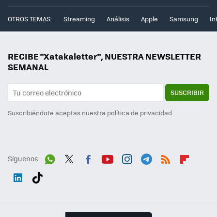
OTROS TEMAS:
Streaming
Análisis
Apple
Samsung
In
RECIBE "Xatakaletter", NUESTRA NEWSLETTER
SEMANAL
SUSCRIBIR
Suscribiéndote aceptas nuestra
política de privacidad
Síguenos
Wh
Twit
Fac
You
Inst
Tele
RSS
Flip
ats
ter
ebo
tub
agr
gra
boa
Link
Tikt
App
ok
e
am
m
rd
edI
ok