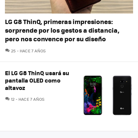
LG G8 ThinQ, primeras impresiones:
sorprende por los gestos a distancia,
pero nos convence por su diseño
COMENTARIOS
25
HACE 7 AÑOS
El LG G8 ThinQ usará su
pantalla OLED como
altavoz
COMENTARIOS
12
HACE 7 AÑOS