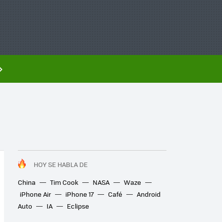
HOY SE HABLA DE
China
Tim Cook
NASA
Waze
iPhone Air
iPhone 17
Café
Android
Auto
IA
Eclipse