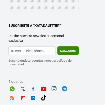
SUSCRÍBETE A "XATAKALETTER"
Recibe nuestra newsletter semanal
exclusiva
SUSCRIBIR
Suscribiéndote aceptas nuestra
política de
privacidad
Síguenos
Wh
Twit
Fac
You
Inst
Tele
ats
ter
ebo
tub
agr
gra
RSS
Flip
Link
Tikt