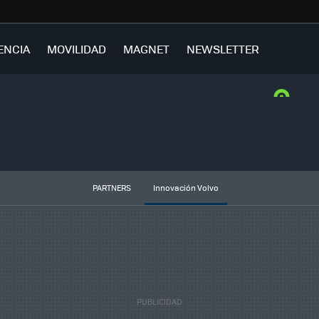
ENCIA
MOVILIDAD
MAGNET
NEWSLETTER
PARTNERS
Innovación Volvo