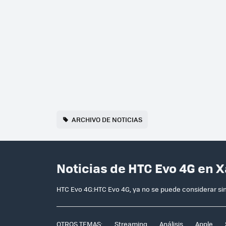
ARCHIVO DE NOTICIAS
Noticias de HTC Evo 4G en 
HTC Evo 4G:HTC Evo 4G, ya no se puede considerar s
OTROS TEMAS:
Streaming
Análisis
Apple