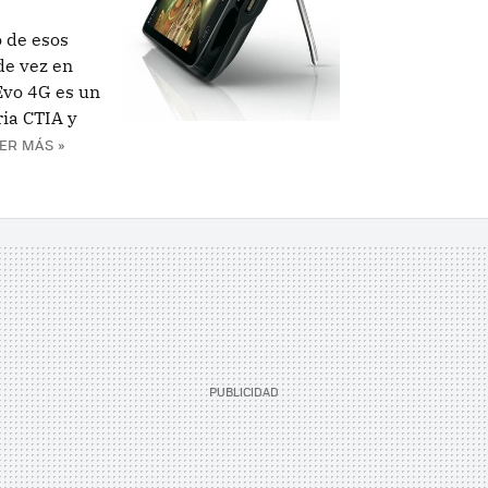
 de esos
de vez en
Evo 4G es un
ria CTIA y
ER MÁS »