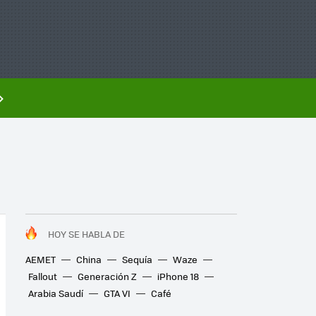
HOY SE HABLA DE
AEMET
China
Sequía
Waze
Fallout
Generación Z
iPhone 18
Arabia Saudí
GTA VI
Café