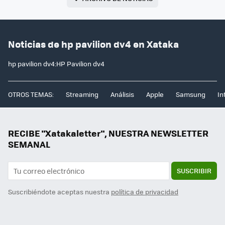
Noticias de hp pavilion dv4 en Xataka
hp pavilion dv4:HP Pavilion dv4
OTROS TEMAS:
Streaming
Análisis
Apple
Samsung
In
RECIBE "Xatakaletter", NUESTRA NEWSLETTER
SEMANAL
SUSCRIBIR
Suscribiéndote aceptas nuestra
política de privacidad