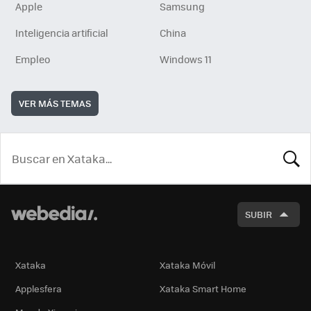
Apple
Samsung
Inteligencia artificial
China
Empleo
Windows 11
VER MÁS TEMAS
BUSCA
SUBIR
Xataka
Xataka Móvil
Applesfera
Xataka Smart Home