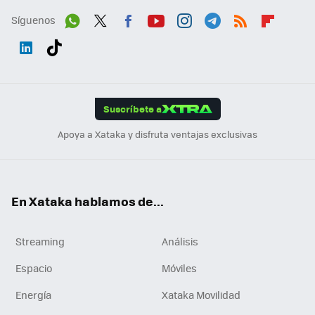
Síguenos
Wh
Twit
Fac
You
Inst
Tele
RSS
Flip
ats
ter
ebo
tub
agr
gra
boa
Link
Tikt
App
ok
e
am
m
rd
edI
ok
Suscríbete a
n
Apoya a Xataka y disfruta ventajas exclusivas
En Xataka hablamos de...
Streaming
Análisis
Espacio
Móviles
Energía
Xataka Movilidad