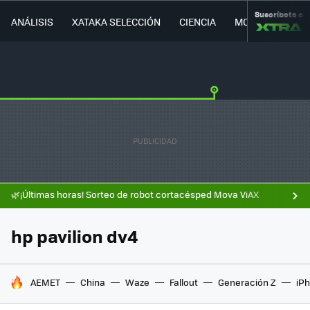
Suscríbete a
ANÁLISIS
XATAKA SELECCIÓN
CIENCIA
MOVILIDAD
🌿¡Últimas horas! Sorteo de robot cortacésped Mova ViAX
hp pavilion dv4
HOY SE HABLA DE
AEMET
China
Waze
Fallout
Generación Z
iPh