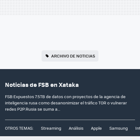
ARCHIVO DE NOTICIAS
Noticias de FSB en Xataka
FSB:Expuestos 7.5TB de datos con proyectos de la agencia de
inteligencia rusa como desanonimizar el tráfico TOR o vulnerar
redes P2P.Rusia se suma a...
OTROS TEMAS:
Streaming
Análisis
Apple
Samsung
In