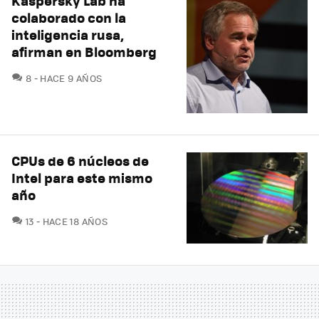
Kaspersky Lab ha
colaborado con la
inteligencia rusa,
afirman en Bloomberg
COMENTARIOS
8
HACE 9 AÑOS
CPUs de 6 núcleos de
Intel para este mismo
año
COMENTARIOS
13
HACE 18 AÑOS