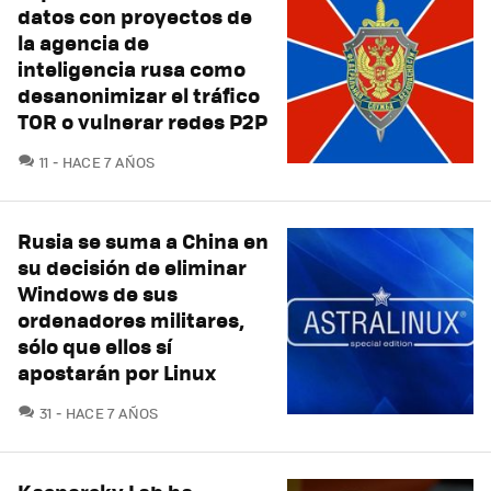
datos con proyectos de
la agencia de
inteligencia rusa como
desanonimizar el tráfico
TOR o vulnerar redes P2P
COMENTARIOS
11
HACE 7 AÑOS
Rusia se suma a China en
su decisión de eliminar
Windows de sus
ordenadores militares,
sólo que ellos sí
apostarán por Linux
COMENTARIOS
31
HACE 7 AÑOS