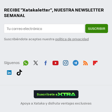
RECIBE "Xatakaletter", NUESTRA NEWSLETTER
SEMANAL
SUSCRIBIR
Suscribiéndote aceptas nuestra
política de privacidad
Síguenos
Wh
Twit
Fac
You
Inst
Tele
RSS
Flip
ats
ter
ebo
tub
agr
gra
boa
Link
Tikt
App
ok
e
am
m
rd
edI
ok
Suscríbete a
n
Apoya a Xataka y disfruta ventajas exclusivas