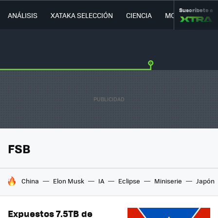
Suscríbete a
ANÁLISIS
XATAKA SELECCIÓN
CIENCIA
MOVILIDAD
FSB
HOY SE HABLA DE
China
Elon Musk
IA
Eclipse
Miniserie
Japón
Expuestos 7.5TB de