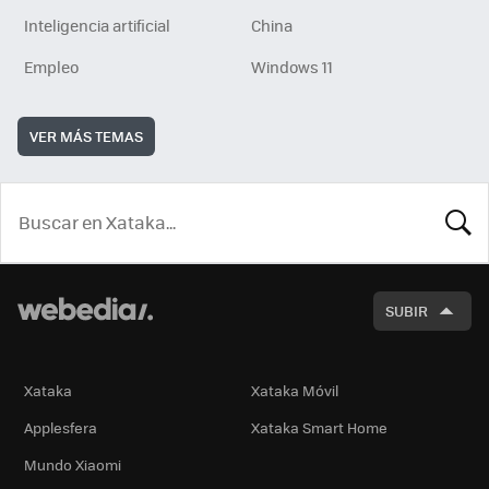
Inteligencia artificial
China
Empleo
Windows 11
VER MÁS TEMAS
BUSCA
SUBIR
Xataka
Xataka Móvil
Applesfera
Xataka Smart Home
Mundo Xiaomi