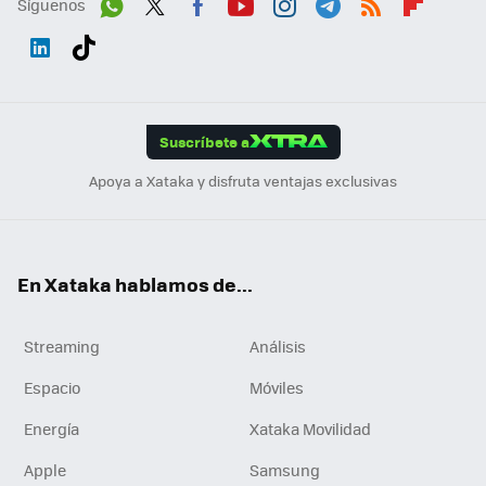
Síguenos
Wh
Twit
Fac
You
Inst
Tele
RSS
Flip
ats
ter
ebo
tub
agr
gra
boa
Link
Tikt
App
ok
e
am
m
rd
edI
ok
Suscríbete a
n
Apoya a Xataka y disfruta ventajas exclusivas
En Xataka hablamos de...
Streaming
Análisis
Espacio
Móviles
Energía
Xataka Movilidad
Apple
Samsung