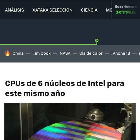
Suscríbete a
ANÁLISIS
XATAKA SELECCIÓN
CIENCIA
MOVILIDAD
HOY SE HABLA DE
China
Tim Cook
NASA
Ola de calor
iPhone 18
CPUs de 6 núcleos de Intel para
este mismo año