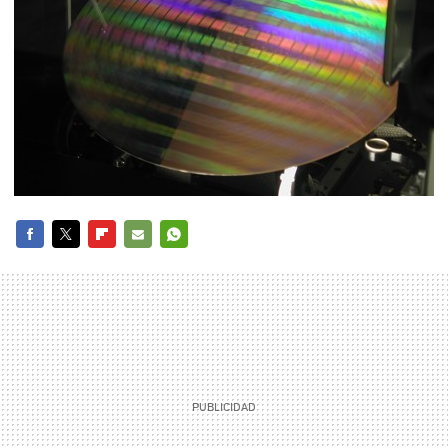
FACEBOOK
TWITTER
FLIPBOARD
E-
WHATSAPP
MAIL