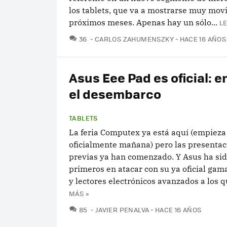
los tablets, que va a mostrarse muy movi
próximos meses. Apenas hay un sólo...
L
COMENTARIOS
36
CARLOS ZAHUMENSZKY
HACE 16 AÑOS
Asus Eee Pad es oficial: 
el desembarco
TABLETS
La feria Computex ya está aquí (empieza
oficialmente mañana) pero las presentac
previas ya han comenzado. Y Asus ha sid
primeros en atacar con su ya oficial gam
y lectores electrónicos avanzados a los qu
MÁS »
COMENTARIOS
85
JAVIER PENALVA
HACE 16 AÑOS