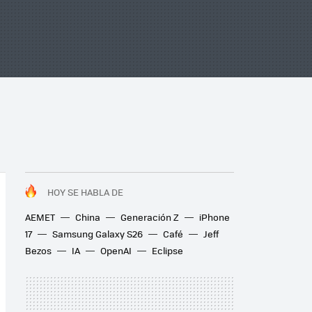
HOY SE HABLA DE
AEMET
China
Generación Z
iPhone
17
Samsung Galaxy S26
Café
Jeff
Bezos
IA
OpenAI
Eclipse