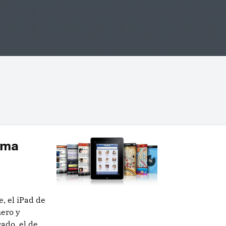
oma
, el iPad de
ero y
ado, el de