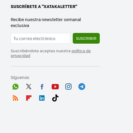
SUSCRÍBETE A "XATAKALETTER"
Recibe nuestra newsletter semanal
exclusiva
SUSCRIBIR
Suscribiéndote aceptas nuestra
política de
privacidad
Síguenos
Wh
Twit
Fac
You
Inst
Tele
ats
ter
ebo
tub
agr
gra
RSS
Flip
Link
Tikt
App
ok
e
am
m
boa
edI
ok
rd
n