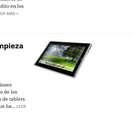
dito en los
EER MÁS »
empieza
iones
o de los
a de tablets
e ha...
LEER