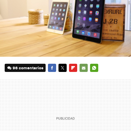
96 comentarios
FACEBOOK
TWITTER
FLIPBOARD
E-
WHATSAPP
MAIL