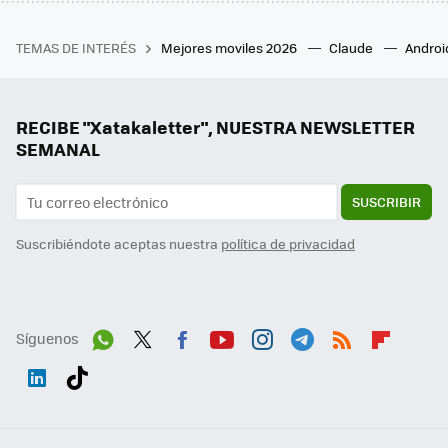
TEMAS DE INTERÉS
Mejores moviles 2026
Claude
Androi
RECIBE "Xatakaletter", NUESTRA NEWSLETTER
SEMANAL
SUSCRIBIR
Suscribiéndote aceptas nuestra
política de privacidad
Síguenos
Wh
Twit
Fac
You
Inst
Tele
RSS
Flip
ats
ter
ebo
tub
agr
gra
boa
Link
Tikt
App
ok
e
am
m
rd
edI
ok