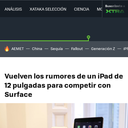
Suscríbete a
ANÁLISIS
XATAKA SELECCIÓN
CIENCIA
MOVILIDAD
HOY SE HABLA DE
AEMET
China
Sequía
Fallout
Generación Z
iP
Vuelven los rumores de un iPad de
12 pulgadas para competir con
Surface