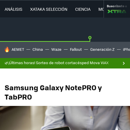
Suscríbete a
ANÁLISIS
XATAKA SELECCIÓN
CIENCIA
MOVILIDAD
HOY SE HABLA DE
AEMET
China
Waze
Fallout
Generación Z
iPh
🌿¡Últimas horas! Sorteo de robot cortacésped Mova ViAX
Samsung Galaxy NotePRO y
TabPRO