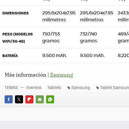
295.6x204x7.95
295.6x204x7.95
243.1
DIMENSIONES
milímetros
milímetros
milí
750/753
732/740
469/
PESO (MODELOS
gramos
gramos
gra
WIFI/3G-4G)
9.500 mAh.
9.500 mAh.
8.22
BATERÍA
Más información |
Samsung
TEMAS
Eventos
Tablets
Samsung
Tablet Samsu
FACEBOOK
TWITTER
FLIPBOARD
E-
WHATSAPP
MAIL