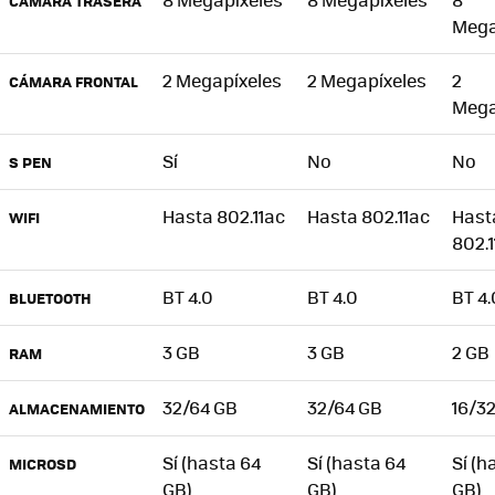
CÁMARA TRASERA
Mega
2 Megapíxeles
2 Megapíxeles
2
CÁMARA FRONTAL
Mega
Sí
No
No
S PEN
Hasta 802.11ac
Hasta 802.11ac
Hast
WIFI
802.1
BT 4.0
BT 4.0
BT 4.
BLUETOOTH
3 GB
3 GB
2 GB
RAM
32/64 GB
32/64 GB
16/3
ALMACENAMIENTO
Sí (hasta 64
Sí (hasta 64
Sí (h
MICROSD
GB)
GB)
GB)