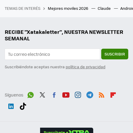
TEMAS DE INTERÉS
Mejores moviles 2026
Claude
Androi
RECIBE "Xatakaletter", NUESTRA NEWSLETTER
SEMANAL
SUSCRIBIR
Suscribiéndote aceptas nuestra
política de privacidad
Síguenos
Wh
Twit
Fac
You
Inst
Tele
RSS
Flip
ats
ter
ebo
tub
agr
gra
boa
Link
Tikt
App
ok
e
am
m
rd
edI
ok
Suscríbete a