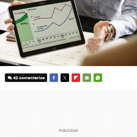
42 comentarios
FACEBOOK
TWITTER
FLIPBOARD
E-
WHATSAPP
MAIL