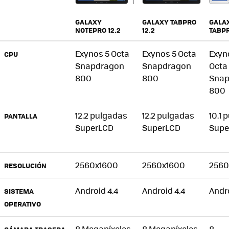
GALAXY
GALA
GALAXY TABPRO
NOTEPRO 12.2
TABPR
12.2
Exynos 5 Octa
Exynos 5 Octa
Exyn
CPU
Snapdragon
Snapdragon
Octa
800
800
Snap
800
12.2 pulgadas
12.2 pulgadas
10.1 
PANTALLA
SuperLCD
SuperLCD
Supe
2560x1600
2560x1600
2560
RESOLUCIÓN
Android 4.4
Android 4.4
Andro
SISTEMA
OPERATIVO
8 Megapíxeles
8 Megapíxeles
8