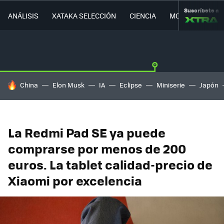
Suscríbete a
ANÁLISIS
XATAKA SELECCIÓN
CIENCIA
MOVILIDAD
HOY SE HABLA DE
China
Elon Musk
IA
Eclipse
Miniserie
Japón
La Redmi Pad SE ya puede
comprarse por menos de 200
euros. La tablet calidad-precio de
Xiaomi por excelencia