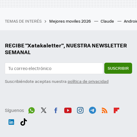
TEMAS DE INTERÉS
Mejores moviles 2026
Claude
Androi
RECIBE "Xatakaletter", NUESTRA NEWSLETTER
SEMANAL
SUSCRIBIR
Suscribiéndote aceptas nuestra
política de privacidad
Síguenos
Wh
Twit
Fac
You
Inst
Tele
RSS
Flip
ats
ter
ebo
tub
agr
gra
boa
Link
Tikt