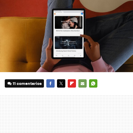
11 comentarios
FACEBOOK
TWITTER
FLIPBOARD
E-
WHATSAPP
MAIL