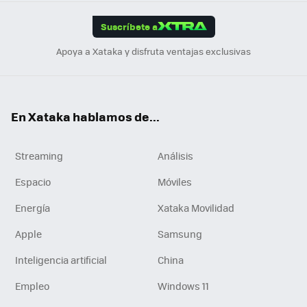
App
ok
e
am
m
rd
edI
ok
Suscríbete a
n
Apoya a Xataka y disfruta ventajas exclusivas
En Xataka hablamos de...
Streaming
Análisis
Espacio
Móviles
Energía
Xataka Movilidad
Apple
Samsung
Inteligencia artificial
China
Empleo
Windows 11