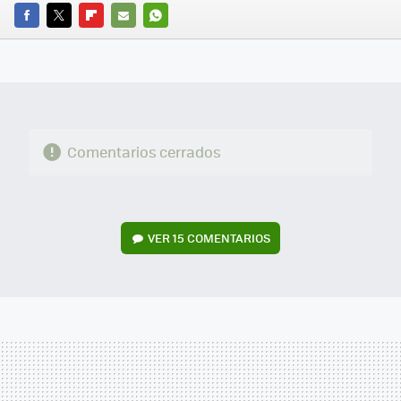
FACEBOOK
TWITTER
FLIPBOARD
E-
WHATSAPP
MAIL
Comentarios cerrados
VER
15 COMENTARIOS