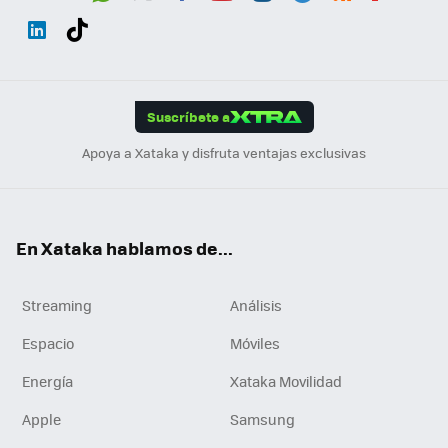
Wh
Twit
Fac
You
Inst
Tele
RSS
Flip
ats
ter
ebo
tub
agr
gra
boa
Link
Tikt
App
ok
e
am
m
rd
edI
ok
Suscríbete a
n
Apoya a Xataka y disfruta ventajas exclusivas
En Xataka hablamos de...
Streaming
Análisis
Espacio
Móviles
Energía
Xataka Movilidad
Apple
Samsung