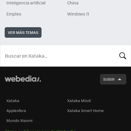
Inteligencia artificial
China
Empleo
Windows 11
VER MÁS TEMAS
BUSCA
SUBIR
Xataka
Xataka Móvil
Applesfera
Xataka Smart Home
Mundo Xiaomi