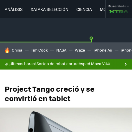
Suscríbete a
ANÁLISIS
XATAKA SELECCIÓN
CIENCIA
MOVILIDAD
HOY SE HABLA DE
China
Tim Cook
NASA
Waze
iPhone Air
iPhone
🌿¡Últimas horas! Sorteo de robot cortacésped Mova ViAX
Project Tango creció y se
convirtió en tablet