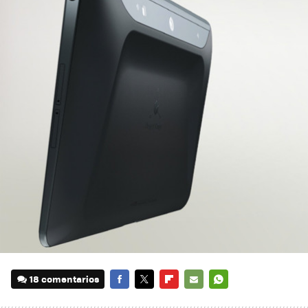
18 comentarios
FACEBOOK
TWITTER
FLIPBOARD
E-
WHATSAPP