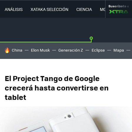
Suscríbete a
ANÁLISIS
XATAKA SELECCIÓN
CIENCIA
MOVILIDAD
HOY SE HABLA DE
China
Elon Musk
Generación Z
Eclipse
Mapa
El Project Tango de Google
crecerá hasta convertirse en
tablet