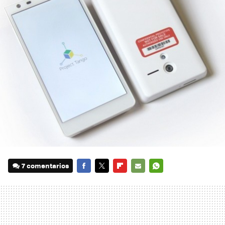
7 comentarios
FACEBOOK
TWITTER
FLIPBOARD
E-
WHATSAPP
MAIL