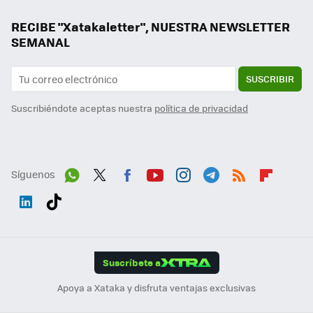
RECIBE "Xatakaletter", NUESTRA NEWSLETTER
SEMANAL
SUSCRIBIR
Suscribiéndote aceptas nuestra
política de privacidad
Síguenos
Wh
Twit
Fac
You
Inst
Tele
RSS
Flip
ats
ter
ebo
tub
agr
gra
boa
Link
Tikt
App
ok
e
am
m
rd
edI
ok
Suscríbete a
n
Apoya a Xataka y disfruta ventajas exclusivas