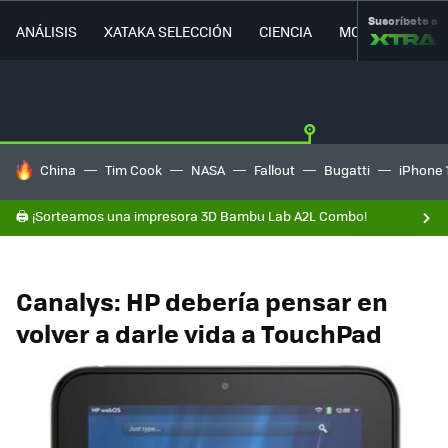
Suscríbete a
ANÁLISIS
XATAKA SELECCIÓN
CIENCIA
MOVILIDAD
HOY SE HABLA DE
China
Tim Cook
NASA
Fallout
Bugatti
iPhone 
🖨️ ¡Sorteamos una impresora 3D Bambu Lab A2L Combo!
Canalys: HP debería pensar en
volver a darle vida a TouchPad