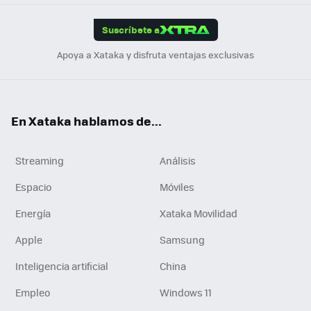
App
ok
e
am
m
rd
edI
ok
Suscríbete a
n
Apoya a Xataka y disfruta ventajas exclusivas
En Xataka hablamos de...
Streaming
Análisis
Espacio
Móviles
Energía
Xataka Movilidad
Apple
Samsung
Inteligencia artificial
China
Empleo
Windows 11