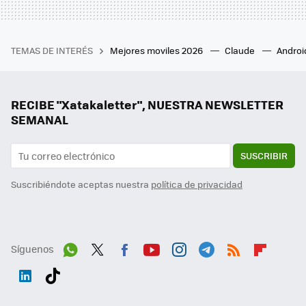
TEMAS DE INTERÉS
Mejores moviles 2026
Claude
Androi
RECIBE "Xatakaletter", NUESTRA NEWSLETTER
SEMANAL
SUSCRIBIR
Suscribiéndote aceptas nuestra
política de privacidad
Síguenos
Wh
Twit
Fac
You
Inst
Tele
RSS
Flip
ats
ter
ebo
tub
agr
gra
boa
Link
Tikt