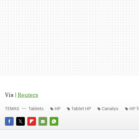
Vía |
Reuters
TEMAS
Tablets
HP
Tablet HP
Canalys
HP 
FACEBOOK
TWITTER
FLIPBOARD
E-
WHATSAPP
MAIL