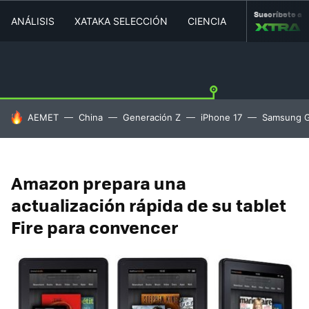
Suscríbete a
ANÁLISIS
XATAKA SELECCIÓN
CIENCIA
MOVILIDAD
HOY SE HABLA DE
AEMET
China
Generación Z
iPhone 17
Samsung G
Amazon prepara una
actualización rápida de su tablet
Fire para convencer