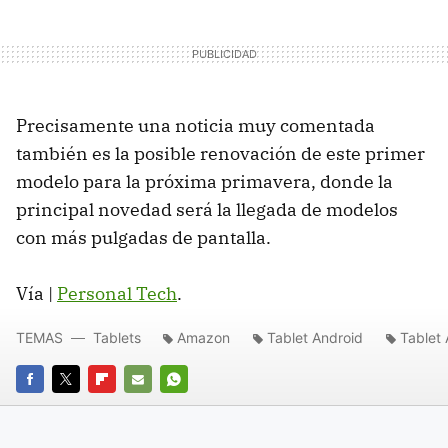
Precisamente una noticia muy comentada
también es la posible renovación de este primer
modelo para la próxima primavera, donde la
principal novedad será la llegada de modelos
con más pulgadas de pantalla.
Vía |
Personal Tech
.
TEMAS
Tablets
Amazon
Tablet Android
Tablet
FACEBOOK
TWITTER
FLIPBOARD
E-
WHATSAPP
MAIL