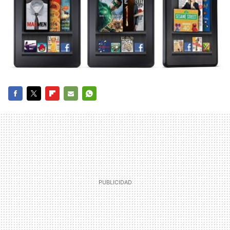
FACEBOOK
TWITTER
FLIPBOARD
E-
WHATSAPP
MAIL