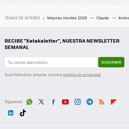
TEMAS DE INTERÉS
Mejores moviles 2026
Claude
Andro
RECIBE "Xatakaletter", NUESTRA NEWSLETTER
SEMANAL
SUSCRIBIR
Suscribiéndote aceptas nuestra
política de privacidad
Síguenos
Wh
Twit
Fac
You
Inst
Tele
RSS
Flip
ats
ter
ebo
tub
agr
gra
boa
Link
Tikt
App
ok
e
am
m
rd