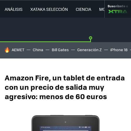
Suscríbete a
ANÁLISIS
XATAKA SELECCIÓN
CIENCIA
MOVILIDAD
HOY SE HABLA DE
AEMET
China
Bill Gates
Generación Z
iPhone 18
Amazon Fire, un tablet de entrada
con un precio de salida muy
agresivo: menos de 60 euros