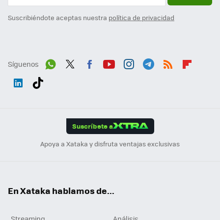
Suscribiéndote aceptas nuestra
política de privacidad
Síguenos
Wh
Twit
Fac
You
Inst
Tele
RSS
Flip
ats
ter
ebo
tub
agr
gra
boa
Link
Tikt
App
ok
e
am
m
rd
edI
ok
Suscríbete a
n
Apoya a Xataka y disfruta ventajas exclusivas
En Xataka hablamos de...
Streaming
Análisis