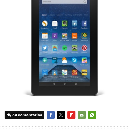
34 comentarios
FACEBOOK
TWITTER
FLIPBOARD
E-
WHATSAPP