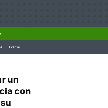
IA
Eclipse
ar un
cia con
 su