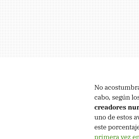
No acostumbra 
cabo, según lo
creadores nun
uno de estos a
este porcentaj
primera vez en