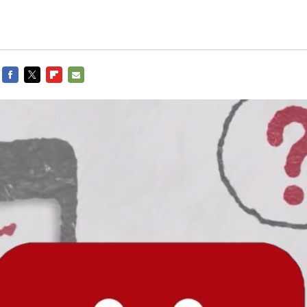
FACEBOOK
TWITTER
FLIPBOARD
E-
MAIL