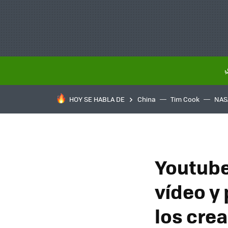
HOY SE HABLA DE
China
Tim Cook
NAS
Youtube
vídeo y
los cre