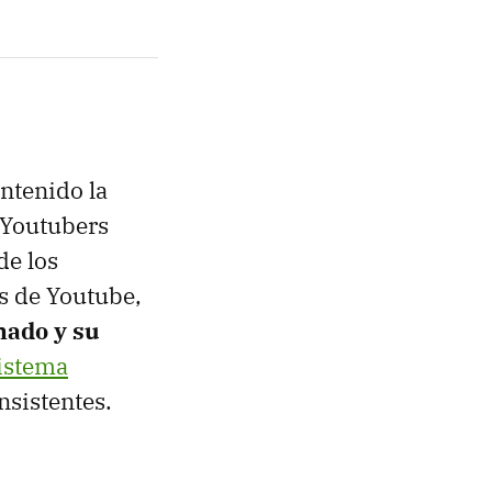
ntenido la
s Youtubers
de los
es de Youtube,
nado y su
sistema
sistentes.