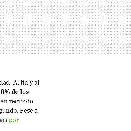
d. Al fin y al
98% de los
han recibido
egundo. Pese a
mas
por