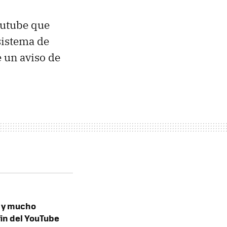
outube que
sistema de
 un aviso de
s y mucho
fin del YouTube