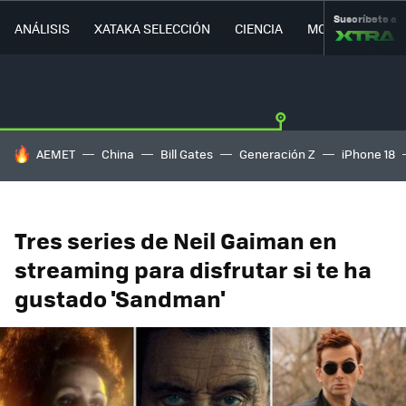
Suscríbete a
ANÁLISIS
XATAKA SELECCIÓN
CIENCIA
MOVILIDAD
HOY SE HABLA DE
AEMET
China
Bill Gates
Generación Z
iPhone 18
Tres series de Neil Gaiman en
streaming para disfrutar si te ha
gustado 'Sandman'