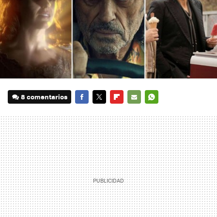
8 comentarios
FACEBOOK
TWITTER
FLIPBOARD
E-
WHATSAPP
MAIL