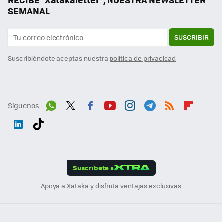
RECIBE "Xatakaletter", NUESTRA NEWSLETTER
SEMANAL
SUSCRIBIR
Suscribiéndote aceptas nuestra
política de privacidad
Síguenos
Wh
Twit
Fac
You
Inst
Tele
RSS
Flip
ats
ter
ebo
tub
agr
gra
boa
Link
Tikt
App
ok
e
am
m
rd
edI
ok
Suscríbete a
n
Apoya a Xataka y disfruta ventajas exclusivas