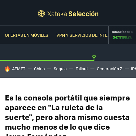
Suscríbete a
OFERTAS EN MÓVILES
VPN Y SERVICIOS DE INTERNET
OFER
HOY SE HABLA DE
AEMET
China
Sequía
Fallout
Generación Z
iP
Es la consola portátil que siempre
aparece en "La ruleta de la
suerte", pero ahora mismo cuesta
mucho menos de lo que dice