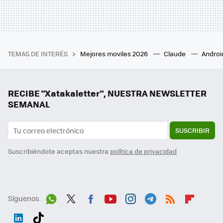
TEMAS DE INTERÉS
Mejores moviles 2026
Claude
Androi
RECIBE "Xatakaletter", NUESTRA NEWSLETTER
SEMANAL
SUSCRIBIR
Suscribiéndote aceptas nuestra
política de privacidad
Síguenos
Wh
Twit
Fac
You
Inst
Tele
RSS
Flip