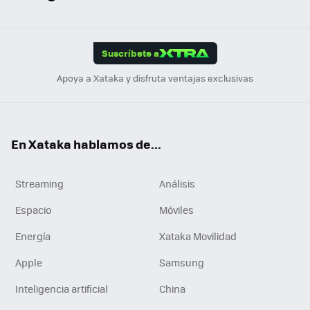
ats
ter
ebo
tub
agr
gra
boa
Link
Tikt
App
ok
e
am
m
rd
edI
ok
Suscríbete a
n
Apoya a Xataka y disfruta ventajas exclusivas
En Xataka hablamos de...
Streaming
Análisis
Espacio
Móviles
Energía
Xataka Movilidad
Apple
Samsung
Inteligencia artificial
China