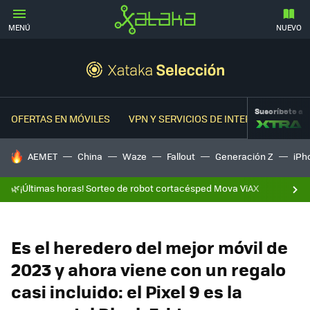
MENÚ
NUEVO
Suscríbete a
OFERTAS EN MÓVILES
VPN Y SERVICIOS DE INTERNET
OFER
HOY SE HABLA DE
AEMET
China
Waze
Fallout
Generación Z
iPh
🌿¡Últimas horas! Sorteo de robot cortacésped Mova ViAX
Es el heredero del mejor móvil de
2023 y ahora viene con un regalo
casi incluido: el Pixel 9 es la