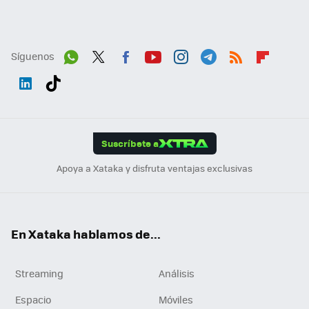
Síguenos
Wh
Twit
Fac
You
Inst
Tele
RSS
Flip
ats
ter
ebo
tub
agr
gra
boa
Link
Tikt
App
ok
e
am
m
rd
edI
ok
Suscríbete a
n
Apoya a Xataka y disfruta ventajas exclusivas
En Xataka hablamos de...
Streaming
Análisis
Espacio
Móviles