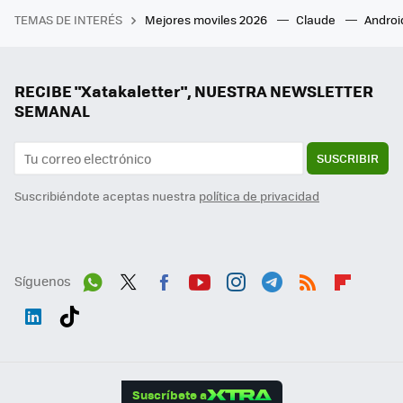
TEMAS DE INTERÉS
Mejores moviles 2026
Claude
Androi
RECIBE "Xatakaletter", NUESTRA NEWSLETTER
SEMANAL
SUSCRIBIR
Suscribiéndote aceptas nuestra
política de privacidad
Síguenos
Wh
Twit
Fac
You
Inst
Tele
RSS
Flip
ats
ter
ebo
tub
agr
gra
boa
Link
Tikt
App
ok
e
am
m
rd
edI
ok
Suscríbete a
n