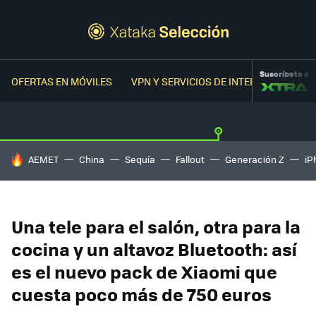
Suscríbete a
OFERTAS EN MÓVILES
VPN Y SERVICIOS DE INTERNET
OFER
HOY SE HABLA DE
AEMET
China
Sequía
Fallout
Generación Z
iP
Una tele para el salón, otra para la
cocina y un altavoz Bluetooth: así
es el nuevo pack de Xiaomi que
cuesta poco más de 750 euros