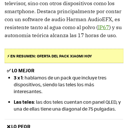
televisor, sino con otros dispositivos como los
smartphone. Destaca principalmente por contar
con un software de audio Harman AudioEFX, es
resistente tanto al agua como al polvo (
IP67
) y su
autonomía teórica alcanza las 17 horas de uso.
⚡ EN RESUMEN: OFERTA DEL PACK XIAOMI HOY
✅
LO MEJOR
3 x 1
: hablamos de un pack que incluye tres
dispositivos, siendo las teles los más
interesantes.
Las teles
: las dos teles cuentan con panel QLED, y
una de ellas tiene una diagonal de 75 pulgadas.
❌ LO PEOR