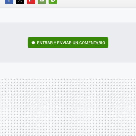
FACEBOOK
TWITTER
FLIPBOARD
E-
WHATSAPP
MAIL
ENTRAR Y ENVIAR UN COMENTARIO