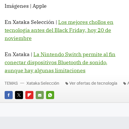
Imágenes | Apple
En Xataka Selección |
Los mejores chollos en
tecnología antes del Black Friday, hoy 20 de
noviembre
En Xataka |
La Nintendo Switch permite al fin
conectar dispositivos Bluetooth de sonido,
aunque hay algunas limitaciones
TEMAS
Xataka Selección
Ver ofertas de tecnología
FACEBOOK
TWITTER
FLIPBOARD
E-
WHATSAPP
MAIL