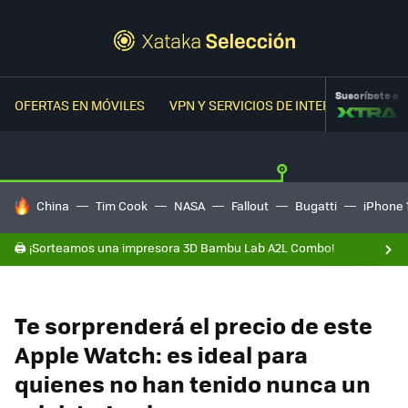
Suscríbete a
OFERTAS EN MÓVILES
VPN Y SERVICIOS DE INTERNET
OFER
HOY SE HABLA DE
China
Tim Cook
NASA
Fallout
Bugatti
iPhone 
🖨️ ¡Sorteamos una impresora 3D Bambu Lab A2L Combo!
Te sorprenderá el precio de este
Apple Watch: es ideal para
quienes no han tenido nunca un