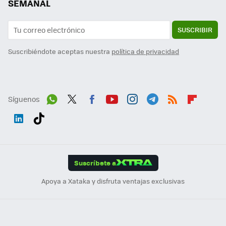
SEMANAL
SUSCRIBIR
Suscribiéndote aceptas nuestra
política de privacidad
Síguenos
Wh
Twit
Fac
You
Inst
Tele
RSS
Flip
ats
ter
ebo
tub
agr
gra
boa
Link
Tikt
App
ok
e
am
m
rd
edI
ok
Suscríbete a
n
Apoya a Xataka y disfruta ventajas exclusivas