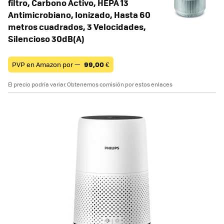
filtro, Carbono Activo, HEPA 13
Antimicrobiano, Ionizado, Hasta 60
metros cuadrados, 3 Velocidades,
Silencioso 30dB(A)
PVP en Amazon por —
99,00
€
El precio podría variar. Obtenemos comisión por estos enlaces