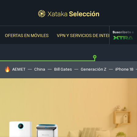
Suscríbete a
OFERTAS EN MÓVILES
VPN Y SERVICIOS DE INTERNET
OFER
HOY SE HABLA DE
AEMET
China
Bill Gates
Generación Z
iPhone 18