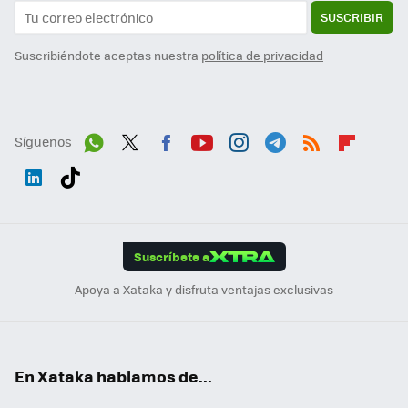
SUSCRIBIR
Suscribiéndote aceptas nuestra
política de privacidad
Síguenos
Wh
Twit
Fac
You
Inst
Tele
RSS
Flip
ats
ter
ebo
tub
agr
gra
boa
Link
Tikt
App
ok
e
am
m
rd
edI
ok
Suscríbete a
n
Apoya a Xataka y disfruta ventajas exclusivas
En Xataka hablamos de...