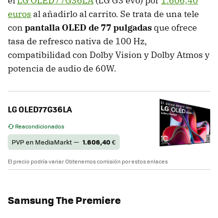
el
LG OLED77G36LA
(LG G3 evo) por
1.606,40
euros
al añadirlo al carrito. Se trata de una tele
con
pantalla OLED de 77 pulgadas
que ofrece
tasa de refresco nativa de 100 Hz,
compatibilidad con Dolby Vision y Dolby Atmos y
potencia de audio de 60W.
LG OLED77G36LA
Reacondicionados
PVP en MediaMarkt —
1.606,40
€
El precio podría variar. Obtenemos comisión por estos enlaces
Samsung The Premiere