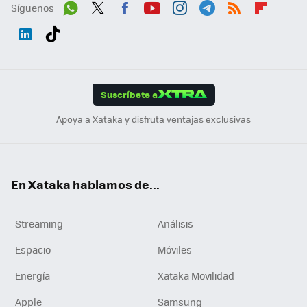
Síguenos
Wh
Twit
Fac
You
Inst
Tele
RSS
Flip
ats
ter
ebo
tub
agr
gra
boa
Link
Tikt
App
ok
e
am
m
rd
edI
ok
Suscríbete a
n
Apoya a Xataka y disfruta ventajas exclusivas
En Xataka hablamos de...
Streaming
Análisis
Espacio
Móviles
Energía
Xataka Movilidad
Apple
Samsung