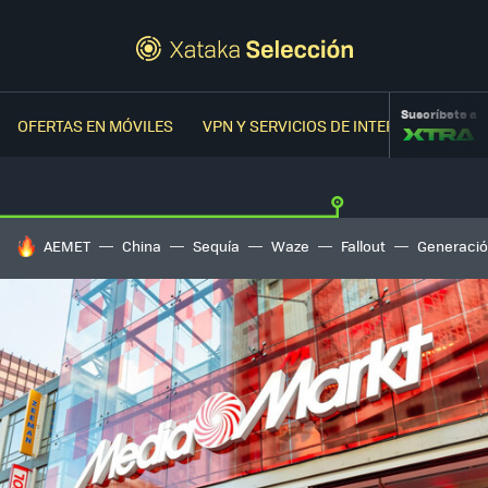
Suscríbete a
OFERTAS EN MÓVILES
VPN Y SERVICIOS DE INTERNET
OFER
HOY SE HABLA DE
AEMET
China
Sequía
Waze
Fallout
Generació