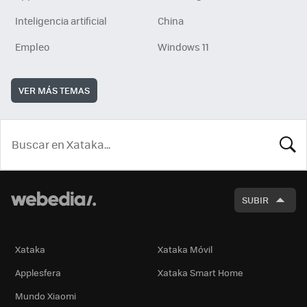
Inteligencia artificial
China
Empleo
Windows 11
VER MÁS TEMAS
BUSCA
SUBIR
Xataka
Xataka Móvil
Applesfera
Xataka Smart Home
Mundo Xiaomi