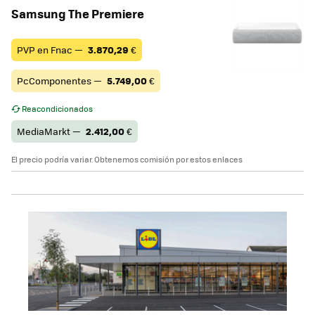
Samsung The Premiere
PVP en Fnac —
3.870,29
€
PcComponentes —
5.749,00
€
Reacondicionados
MediaMarkt —
2.412,00
€
El precio podría variar. Obtenemos comisión por estos enlaces