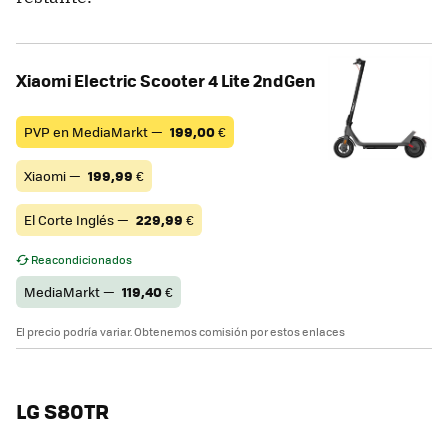
Xiaomi Electric Scooter 4 Lite 2ndGen
PVP en MediaMarkt —
199,00
€
Xiaomi —
199,99
€
El Corte Inglés —
229,99
€
Reacondicionados
MediaMarkt —
119,40
€
El precio podría variar. Obtenemos comisión por estos enlaces
LG S80TR